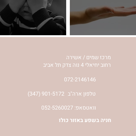
וב ומטיב
ואם אין | רחל וינשטיין
מרכז שמים / אשירה
רחוב יחיאלי 4 נוה צדק תל אביב
072-2146146
טלפון ארה"ב
(347) 901-5172
וואטסאפ: 052-5260027
חניה בשפע באזור כולו