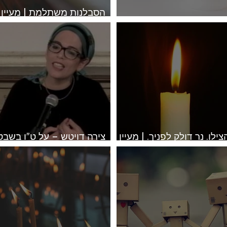
הסבלנות משתלמת | מעיין
כולת הכלה | אתי רוזנצוייג
וינגרטן
חנוכה
חסידות
יומן מסע - נוסעים מספרים ישועו
סק הנבחר
יעל זלץ - להיות בזמן
יעל זלץ - מסביב לבית ב- 90 י
הצילו. נר דולק לפניך. | מעיין
צירה דויטש – על ט”ו בשבט
ינגרטן
וחינוך ילדים – גישת שפר