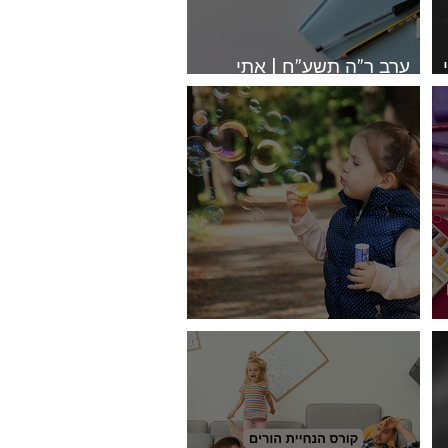
ערב ר”ה תשע”ח | אתי
רוזנצוייג
איכות השייכות | אתי רוזנצוייג