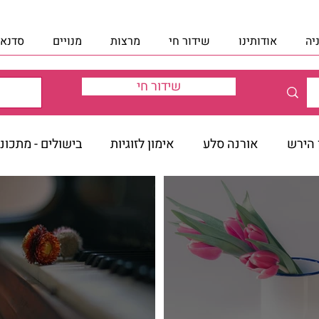
יה
אודותינו
שידור חי
מרצות
מנויים
סדנאו
שידור חי
ן הירש
אורנה סלע
אימון לזוגיות
בישולים - מתכונ
לכות
הלכות שמיטה
הרב טברסקי - 12 הצעדים
ה
או חדשות
זיוה מאיר - הנחיית הורים
זיוה מאיר - הנחיי
טרנברג
חדוה שטרנברג - לחזור אל הבריאות שבך
חדוה