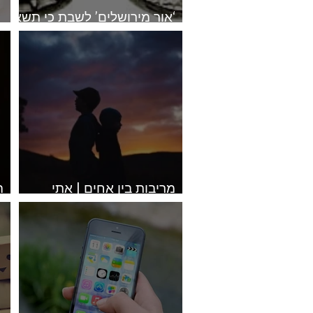
‘אור מירושלים’ לשבת כי תשא
ופרה | אפרת בזק
י
חדווה שטרנברג
חינוך ילדים
יעל זלץ
יעל זלץ - הבית הע
יעל זלץ - שיעורים
מריבות בין אחים | אתי
רוזנצוייז
ו