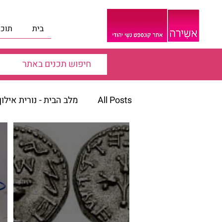
בית
תוכנ
All Posts
מלב הבית - נורית אילו
דבר העורכת
הופעות
ה
הרצאות ווידאו
הרצאות ויד
חגים ומועדי ישראל
חדוה ש