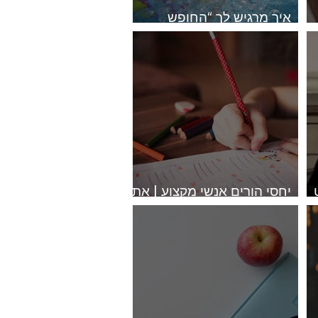
איך מרגיש לך “החופש
הגדול”? | אתי רוזנצוייג
ת
ימימה מזרחי
ום
יחסי הורים אנשי מקצוע | אתי
רוזנצוייג