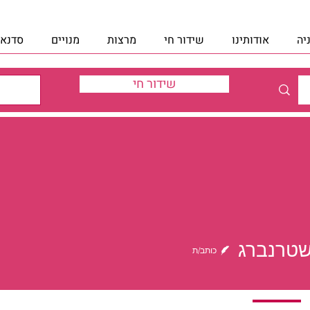
יה
אודותינו
שידור חי
מרצות
מנויים
סדנאו
שידור חי
נברג
שטרנברג
כותב/ת