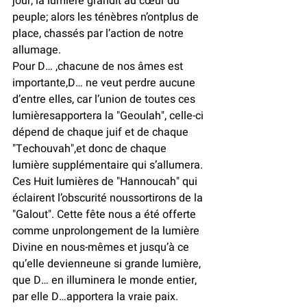
jour, la lumière grandit au cœur du 
peuple; alors les ténèbres n’ontplus de 
place, chassés par l’action de notre 
allumage.
Pour D… ,chacune de nos âmes est 
importante,D… ne veut perdre aucune 
d’entre elles, car l’union de toutes ces 
lumièresapportera la "Geoulah", celle-ci 
dépend de chaque juif et de chaque 
"Techouvah",et donc de chaque 
lumière supplémentaire qui s’allumera.
Ces Huit lumières de "Hannoucah" qui 
éclairent l’obscurité noussortirons de la 
"Galout". Cette fête nous a été offerte 
comme unprolongement de la lumière 
Divine en nous-mêmes et jusqu’à ce 
qu’elle devienneune si grande lumière, 
que D… en illuminera le monde entier, 
par elle D…apportera la vraie paix.