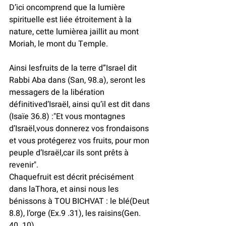
D’ici oncomprend que la lumière 
spirituelle est liée étroitement à la 
nature, cette lumièrea jaillit au mont 
Moriah, le mont du Temple.
Ainsi lesfruits de la terre d”Israel dit 
Rabbi Aba dans (San, 98.a), seront les 
messagers de la libération 
définitived’Israël, ainsi qu’il est dit dans 
(Isaïe 36.8) :"Et vous montagnes 
d’Israël,vous donnerez vos frondaisons 
et vous protégerez vos fruits, pour mon 
peuple d’Israël,car ils sont prêts à 
revenir".
Chaquefruit est décrit précisément 
dans laThora, et ainsi nous les 
bénissons à TOU BICHVAT : le blé(Deut 
8.8), l’orge (Ex.9 .31), les raisins(Gen. 
40. 10),