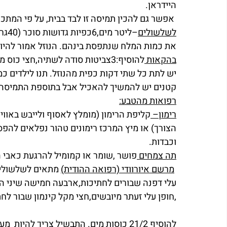
היידראן.
 אפשר גם להכין תמיסה זו לבד בבית, על פי המתכון הבא
לשלשולים
את כמות המלח שנתפסת בינהם. הנוזל אמור להיות 
בהקאות 
להוסיף:3צביטות סודה לשתיה,חצי כ
קטנים יש להמשיך להאכיל אבל בתוספת התמיסה.
רפואות מהטבע:
רימון– 
קליפת הרימון (מומלץ לאסוף ולייבש באווי
הצורך) או מיץ המרכז רימונים טהור נפלאים להפס
וכבדות.
תה צמחים 
פושר ,שומר או קמומיל להרגעת כאבי הע
מרשם איורוודי (רפואה ההודית)
 מתאים לשלשולים
עלי דפנה שבורים לחתיכות,ארבעה חמישה שיני הל,א
,חופן עלי זעתר מיובשים,חצי מקל קינמון שבור לחתי
להוסיף 21/2 כוסות מים. התבשיל צריך להי