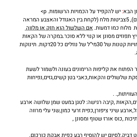
:
 יש להקפיד על הכמויות הרשומות. p>
–ליטר מים,6כפיות גדושות סוכר (40גרם), 5צביטות מלח (לקחת בין האגודל והאצבע המראה 
 מלוח כמו דמעות. 
אם השלשול הוא חזק או מלווה 
וס מיץ תפוזים מסונן או קנוי ללא סוכר.במקרה של הקאות 
יש לתת כל שתי דקות כפית מהנוזל. תנו לילדים כמויות קטנות של 30מי“ל של נוזלים כל 20דקות. תינוקות 
ר הפתוח את קליפות הרימונים בעונה ולשמור לשעת 
קת שלשולים והקאות,כאבי בטן קשים,גזים,נפיחות 
וויתות,. .
,הקאות ,קיבה רגישה: לטגן במעט שמן שלושה ארבע 
רבע שיני ציפורן,כפית זרעי כמון,שני עלי מרווה 
כות ,כוס אורז שטוף ומסונן ,
ות  מעט דביק,לסיום יש להוסיף רבע כפית אבקת כורכום. 