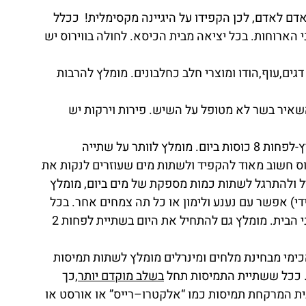
אדם לאדם, לכן הקפידו על היגיינה מקסימלית!  ככלל 
י הארוחות. בכל יציאה מבית הכיסא. לחולה בווירוס יש 
דגים,עוף,הודו ומוצרי חלב כחלבונים. מומלץ להרבות 
שאיר בשר לא מטופל על השיש. פירות וירקות יש 
 בקיץ-לפחות 8 כוסות ביום. מומלץ לוותר על שתייה 
ס חשוב מאוד להקפיד ולשתות מים שעוזרים לנקות את 
יל ולהתרגל לשתות כמות מספקת של מים ביום, מומלץ 
די) אפשר עם נענע ולימון או כל תה צמחים אחר. בכל 
שעה עגולה מומלץ לשתות כוס ולהציע כוס לכל בני הבית. מומלץ גם להתחיל את היום בשתיית לפחות 2 
כימי מבחינת מלחים ומינרלים מומלץ לשתות תמיסות 
. ככל ששתיית התמיסות תחל 
בשלב מוקדם יותר,
כך 
 המרקחת תמיסות כמו “אלקטרו–רייס” או אורסט או 