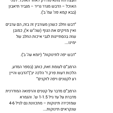
העצה הזו מתאימה רק לאחר האוכל. לפני 
האוכל – הדבש מגרר גריר – מגביר תיאבון 
(בבא קמא פה’ עמ’ ב’).
“דבש וחלב כשהן מעורבין זה בזה, הם ערבים 
ואין מזיקים את הגוף (שה”ש א’), כמובן 
שזה בהסתייגות לגבי איכות החלב של 
ימינו….
“דבש יפה לתינוקות” (יומא עה’ ב’).
הרמב”ם לעומת זאת, כותב (בספר המדע, 
הלכות דעות פרק ד’ הלכה יב’)”הדבש והיין 
רע לקטנים ויפה לזקנים”
הרמב”ם מדבר על קטנים והרפואה המודרנית 
מדברת על עד גיל 1-1.5 ש’. והגמרא 
שמזכירה תינוקות – מתכוונת גם לגיל 4-6 
שנקראים תינוקות….