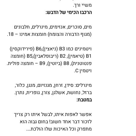
משיי ורך.
הרכבו הכימי של הדבש:
מים, סוכרים, אנזימים, מינרלים, חלבונים 
(מגוף הדבורה והצומח) חומצות אמינו – 18.
ויטמינים כמו B3 (ניאצין),B6 (פירידוקסין) 
B1 (טיאמין), B2 (ריבופלאבין),B5 (חומצה 
פנטוטנית), B8 (ביוטין), B9 – חומצה פולית. 
ויטמין C.
מינרלים: סידן, זרחן, מגנזיום, מנגן, כלור, 
ברזל, נחושת, אשלגן, צורן, גופרית, נתרן.
במטבח:
אפשר לאפות איתו, לבשל איתו רק צריך 
לזכור דבר אחד חשוב! בחום גבוה הוא 
מתפרק וכל האיכות שלו הולכת….