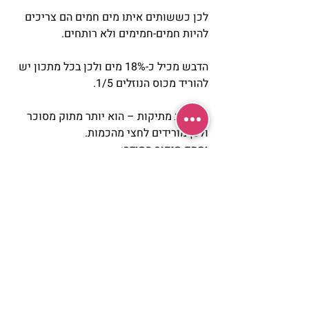
לכן כששותים איתו מים חמים הם צריכים 
להיות חמים-חמימים ולא רותחים.
הדבש מכיל כ-18% מים ולכן בכל מתכון יש 
להוריד מכוס הנוזלים 1/5.
מבחינת מתיקות – הוא יותר מתוק מסוכר 
ולכן מורידים לחצי מהכמות.
וסתם סיפור חמודה:
מה זה ירח דבש? (Honeymoon)
אנקדוטה אוניברסלית – שאכילת דבש 
במשך 30 יום לאחר החתונה מבטיחה 
שהנישואים יהיו מתוקים מלאי הבנה ואהבה.
30 יום זה זמן הקפת כדור הארץ ע”י הירח 
ומכאן – השם….