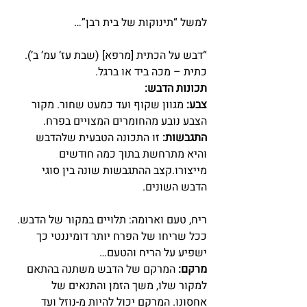
למשל “תינוקות של בית רבן”…
“דבש על הכתית [מרפא] (שבת עז’ עמ’ ב’). 
כתית – מכה ביד או ברגל.
תכונות הדבש:
צבע:
 מגוון שקוף ועד כמעט שחור. מקור 
הצבע נובע מהחומרים המצויים בפרח.
התגבשות:
 זו התכונה הטבעית שלהדבש 
והיא מתרחשת בתוך כמה חודשים 
מייצורו.קצב ההתגבשות שונה בין סוגי 
הדבש השונים.
ריח, טעם וארומה: תלויים במקור של הדבש. 
ככל שריחו של הפרח יותר דומיננטי כך 
ישפיע על הריח והטעם…
מרקם:
 המרקם של הדבש משתנה בהתאם 
למקור שלו, משך הזמן והתנאים של 
אחסונו. המרקם יכול להיות מ-נוזל ועד 