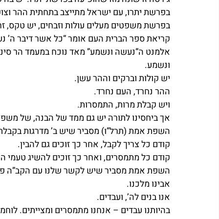
בפרשת יתרו, עם ישראל מתייצב בתחתית ההר וצו
בפרשת משפטים מעלים עולות וזבחים, יש טקס, זר
קריאת ספר הברית העם אומר “כל אשר דיבר ה’ נ
אלמנט ה”נעשה ונשמע” מאד נוכח במעמד הר סיני.
ונשמע.
יש קולות וברקים וההר עשן.
ההר נחרד, העם נחרד.
ויש קבלת מרות, התמסרות.
אך ביחסינו לתורה יש גם ממד של הבנה, של משפ
השפת אמת (תרל”ו) מסביר שיש ב’ מדרגות בקבלת
קודם כל צריך לקבל, אחר כך זוכים גם להבין.
קודם כל מתמסרים, ואחר כך זוכים להשיג טעמי המ
השפת אמת מסביר שיש לקשר שלנו עם הקב”ה פני
אבינו מלכנו.
אנו בנים לה’, ועבדים.
בהיותנו עבדים – אנחנו מתמסרים ומצייתים. לוח