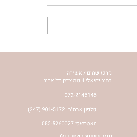
עלה נעלה כי יכול נוכל לה
'אור מירושלים' 
לפרשת שלח | רחל וינשטיין
מרכז שמים / אשירה
רחוב יחיאלי 4 נוה צדק תל אביב
072-2146146
(347) 901-5172
טלפון ארה"ב
וואטסאפ: 052-5260027
חניה בשפע באזור כולו