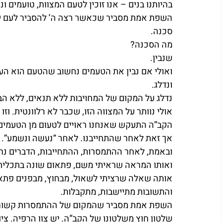
בהיותנו בנים – אנו זוכין לטעם המצוות, טועמים ו
השפת אמת מסביר שכאשר רצה ה’ להסביר לעם יש
סכנה.
מה הסכנה?
שנבין.
ואולי אם נבין את הטעמים נחשוב שהטעם הוא העי
ונדלג.
נדלג על המקום של המחויבות ללא תנאים, ללא הב
אולי נוותר על המצווה הזו, שכבר לא רלוונטית. וזו
הקב”ה התעקש שאנחנו ראויים לטעום מן הטעמים,
אך זאת לאחר שהתחייבנו. לאחר “נעשה ונשמע”.
ובאמת, לאחר ההתמסרות, ההתחייבות, הדברים נר
ואותו המראה שראיתי משם, פתאום שונה בתכלית
אותה שאלה שרציתי לשאול, מבחוץ, מבפנים פתא
והתשובות מתיישבות, מתקבלות.
השפת אמת מסביר שהמקום של ההתמסרות קשור לש
שלטון חוץ משלטונו של הקב”ה. יש צוו הרפיה. ציו