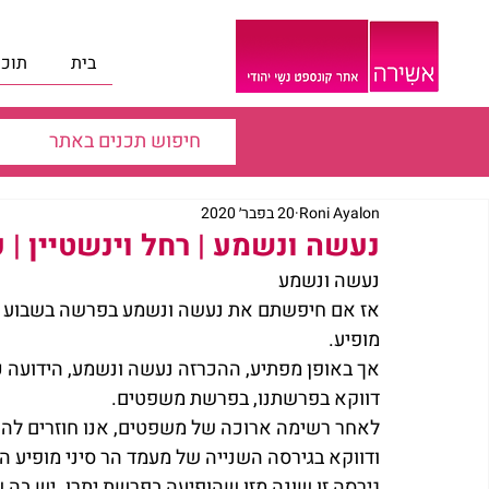
בית
תוכנ
Roni Ayalon
20 בפבר׳ 2020
נעשה ונשמע | רחל וינשטיין 
נעשה ונשמע
אז אם חיפשתם את נעשה ונשמע בפרשה בשבוע שע
מופיע.
אך באופן מפתיע, ההכרזה נעשה ונשמע, הידועה כ
דווקא בפרשתנו, בפרשת משפטים.
לאחר רשימה ארוכה של משפטים, אנו חוזרים להר ס
ודווקא בגירסה השנייה של מעמד הר סיני מופיע ה
גירסה זו שונה מזו שהופיעה בפרשת יתרו. יש בה ש