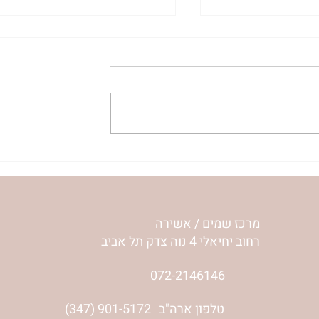
עלה נעלה כי יכול נוכל לה
'אור מירושלים' 
לפרשת שלח | רחל וינשטיין
מרכז שמים / אשירה
רחוב יחיאלי 4 נוה צדק תל אביב
072-2146146
(347) 901-5172
טלפון ארה"ב