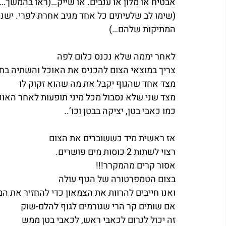
אבטיח או מלון או ענבים. או שייק…(ראו בהמשך…)
(שימו לב שלעיתים כל אחד מגיב אחרת לפרי. ישנ
המתיקות שלהם…)
לאחר יממה שלא נכנס כלום לפה
צריך במוצאי הצום להכניס את האוכל והשתיה בח
מצד אחד שהגוף יקבל את מה שהוא זקוק לו
מצד שני שלא נסבול מכל מיני תופעות לאחר האוכ
כמו כאבי בטן, יציקה בבטן וכו’..
אז ראשית מיד כששוברים את הצום
רצוי לשתות 2 כוסות מים פושרים.
אסור קרים מהמקרר!!!
בצום הטמפרטורה של הגוף עולה
ואנו חייבים להרוות את הצמאון כדי להחזיר את ה
אם שותים קר הרי שגורמים לגוף להלם-שוק
זה יכול לגרום לכאבי ראש, לכאבי בטן ממש