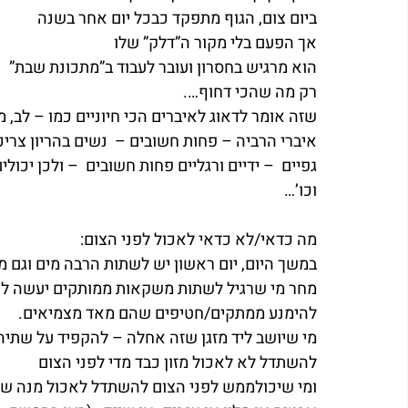
ביום צום, הגוף מתפקד כבכל יום אחר בשנה
אך הפעם בלי מקור ה”דלק” שלו
הוא מרגיש בחסרון ועובר לעבוד ב”מתכונת שבת”
רק מה שהכי דחוף….
שזה אומר לדאוג לאיברים הכי חיוניים כמו – לב, מו
איברי הרביה – פחות חשובים –  נשים בהריון צריכ
גפיים  – ידיים ורגליים פחות חשובים  – ולכן יכול
וכו’…
מה כדאי/לא כדאי לאכול לפני הצום:
במשך היום, יום ראשון יש לשתות הרבה מים וגם מח
מחר מי שרגיל לשתות משקאות ממותקים יעשה לע
להימנע ממתקים/חטיפים שהם מאד מצמיאים.
מי שיושב ליד מזגן שזה אחלה – להקפיד על שתיה 
להשתדל לא לאכול מזון כבד מדי לפני הצום
ומי שיכולממש לפני הצום להשתדל לאכול מנה של