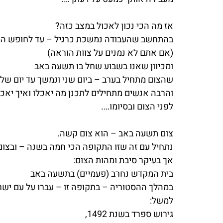
אז מה הכי נכון לאכול במצב כזה?
בהתחשב שהעבודה נמשכת כרגיל – עד לחופש המ
(אם אתם לא נמנים על צוות הוראה)
ומכיוון שאנו בשבוע שחל בו תשעה באב
שהצום מתחיל בערב – ביום שני ונמשך עד יום שלי
והרבה אנשים מתחילים לתכנן מה יאכלו ואיך יאכל
לפני הצום ובסיומו….
צום תשעה באב – הוא צום קשה.
נתחיל עם זה שזו התקופה הכי חמה בשנה – ובצום
אך בעיקר סיבת ומהות הצום:
בית המקדש נחרב (פעמיים) בתשעה באב
במהלך ההסטוריה – בתקופה זו – עברו על עם ישר
למשל:
גירוש ספרד בשנת 1492,