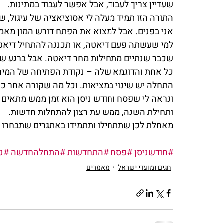
שעדיין צריך לעבוד, אבל אפשר לעבוד במתינות.
התורה הזו תמיד מעלה לי אסוציאציה של עיגול, 
אני בפנים. אבל למצוא את הפתח דורש המון מאמץ
למי שעשתה פעם דיאטה, או תכננה להתחיל דיאטה, 
שכבר שנתיים מתחילות מחר דיאטה. אבל ברגע שמת
כל אחת והדוגמא שלה – נקודת הפתיחה של המיר
התחלה יש שינוי במציאות. וכל מה שקורה אחר כך
ונראה לי שפסח וחודש ניסן הוא זמן ממש מתאים ל
ותחילת השנה, ממש עת רצון להתחלות חדשות.
מאחלת לכן שתתחילו ותתמידו באתגרים שתבחרו ב
#חודשניסן
#פסח
#התחדשות
#התחלהחדשה
#ני
חגים ומועדי ישראל
מאמרים