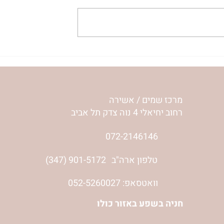
עלה נעלה כי יכול נוכל לה
'אור מירושלים' 
לפרשת שלח | רחל וינשטיין
מרכז שמים / אשירה
רחוב יחיאלי 4 נוה צדק תל אביב
072-2146146
(347) 901-5172
טלפון ארה"ב
וואטסאפ: 052-5260027
חניה בשפע באזור כולו