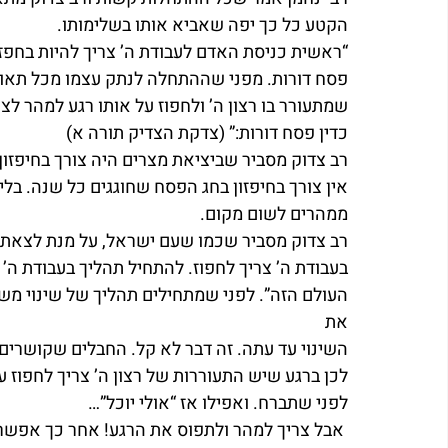
הקטע כל כך יפה שאביא אותו בשלימותו.
“ראשית כניסת האדם לעבודת ה’ צריך להיות בחפזו
פסח דורות. מפני שההתחלה לנתק עצמו מכל תאות
שמתעורר בו רצון ה’ ולחפוז על אותו רגע למהר לצא
כדין פסח דורות:” (צדקת הצדיק תורה א)
רב צדוק מסביר שביציאת מצרים היה צורך בחיפזון
אין צורך בחיפזון בחג הפסח שחוגגים כל שנה. בלי
ממהרים לשום מקום.
רב צדוק מסביר שכמו שעם ישראל, על מנת לצאת מ
בעבודת ה’ צריך לחפוז. להתחיל תהליך בעבודת ה’ 
העולם הזה”. לפני שמתחילים תהליך של שינוי משמ
את 
השינוי עד עתה. זה דבר לא קל. החבלים שקושרים 
לכן ברגע שיש התעוררות של רצון ה’ צריך לחפוז ע
לפני שתברח. ואפילו אז “אולי יוכל”…
 אבל צריך למהר ולתפוס את הרגע! אחר כך אפשר 