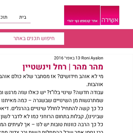
בית
תוכנ
Roni Ayalon
13 באפר׳ 2016
מהר מהר | רחל וינשטיין
מי לא אוהב חידושים? אז מסתבר שלא כולם אוהבים
אוהבות. 
עבודה חדשה? שינוי בלו”ז? יש כאלו שזה מרגש ומש
שמתרגשות מן השינויים שבשגרה – כמה מאיתנו 
כל כך קשה להתחיל לחולל שינויים בהרגלים. דיאטה
שבינינו), קבלות בתחום הרוחני כמו לא לדבר לשון 
כל כך הרבה כוונות טובות יש לנו – אך לעיתים 
רבי נחמן אמר שכל ההתחלות קשות ורב צדוק מתא