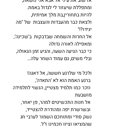
אז שוב את עיני אל אבא אני נושאת,
ומתפללת שיעזור לי לגדול באמת.
להיות בתחורין,בת מלך אמיתית,
ולצאת כבר מהעבדות והעצבות  של "מה 
יגידו?!" 
אל החרות והשמחה שבדבקות  ב’שכינה’,  
ומאפילה לאורה גדולה
כי כבר הגיעה השעה, והגיע זמן הגאולה,
ובלי משים, גם עמוד השחר עלה…
ולכל מי שלרגע חששה, אל דאגה!
 ברגע האמת הוא לא ‘התאדה’, 
 וזכר כמו תלמיד מצטיין, הנשוי לתלמידה 
מושבעת
 אל חנות התכשיטים למהר, פן יאחר,
 ובשרשרת יפה ומהודרת להצטייד,
נשק סודי ומתוחכם השמור לערבי חג
שהמציאו וציוו חכמינו ז"ל.