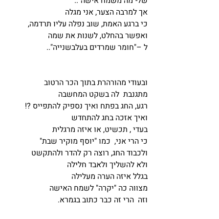
של-"מה משמח אישה"..
אך למרבה הצער, אני מגלה
כי ברגע האמת, שוב נפלה עליו תרדמה,
ואפשר בהחלט, לשנות את שמה
ל –"חומר שמרדים בעלבשנייה"..
ובעודי מהורהרת בתוך הכר הרטוב
מתגנבת  לה בשקט המחשבה
רגע, החג בפתח ואיך נספיק להתפייס ?!
ואיך אזכה בחג להתחדש
בעדי , תכשיט, או איזה מרגלית 
כי הרי אני,  כמו "יוסף מוקיר שבת"
ולכבוד החג, רוצה רק להדר ולהתקשט
ולא להשליך ולאבד חלילה 
בגלל איזה הערה מעלילה
מצווה כה "יקרה" לשמח האישה 
וזה  הרי זה כבר כתוב בגמרא.