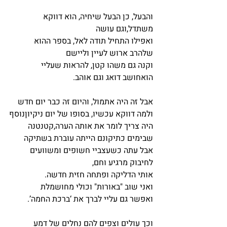
והבעל, כן הבעל שיחיה, הוא דווקא 
משתדל,וגם עושה
ואפילו התחיל תודה לאל, בספר ההוא 
שלהרב ארוש לעיין וליישם 
וקנה גם משהו קטן, להראות שעליי 
הואחושב דואג וגם אוהב.
אבל זה היה אתמול, והיום זה כבר יום חדש 
ולמה דווקא עכשיו, בסופו של יום ניקיוןנוסף
היה צריך לומר את אותה הערה,קטנטנה
שבימים כתיקונם הייתה עוברת בשתיקה
אבל עתה כשעצביי חשופים ומשוועים 
לחיבוק מרגיע וחם, 
אותי הדליקה ופתחה חזית חדשה.
ואני שוב "באורות" וכולי מחושמלת
ואפשר גם עליי לברך את ‘ברכת החמה’.
וכך עולים וצפים להם נחלים של דמע