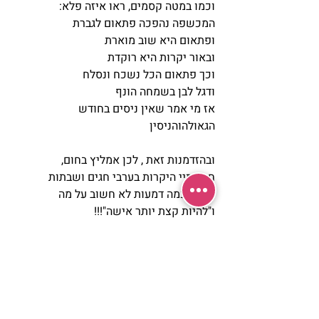
וכמו במטה קסמים, ראו איזה פלא:
המכשפה נהפכה פתאום לגברת
ופתאום היא שוב מוארת
ובאור יקרות היא רוקדת
וכך פתאום הכל נשכח ונסלח 
ודגל לבן בשמחה הונף
אז מי אמר שאין ניסים בחודש 
הגאולהוהניסין
ובהזדמנות זאת , לכן אמליץ בחום, 
חברותיי היקרות בערבי חגים ושבתות
להזיל כמה דמעות לא חשוב על מה
ו"להיות קצת יותר אישה"!!! 
רכה, שברירית, ונעימה,
כי כך ‘הרבנית ימימה’ צוותה. 
ולהכניס כך, משב רוח מרענן 
של התפייסות וקרבה
לזוגיות עייפה ועמוסה. 
ולהעניק ולקבל מנחת של