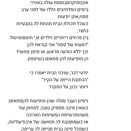
אקנומיקהמבוסמת עולה באוויר.
בימים המלחיצים הללו של לפני ערב 
פסח,אתן יודעות. 
כשכל תכולת הבית מונחת לה בטבעיות 
בחצר,
בין פרחים ריחניים וילדים זבי חוטםוטיטול.
"דמעות של פסח" אני קוראת להן
וכך ללא הודעה מראש, או סימן מחשיד
הן מופיעות להן פתאום בשיטפון.
יודעי דבר, שוכני הבית יאמרו כי 
"הכתובת הייתה על הקיר"
ויותר נכון, על המקרר. 
ניסיון העבר מגלה שהן מופיעות להןפתאום:
כשאין סיבה מספיק טובה, למחוק עוד 
משהומרשימת המשימות הארוכה 
או כשמתגנבת לה תחושה של איבודשליטה, 
כשמכל פינה בבית מגיחה לה ערימה,