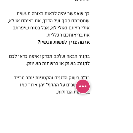
כך שאפשר יהיה לראות בצורה מעשית 
שחסכתם כסף ועל הדרך, אם רציתם או לא, 
אולי רזיתם ואולי לא, אבל בטוח שיפרתם 
את בריאותכם הכללית.
אז מה צריך לעשות עכשיו?
בקניה הבאה שלכם תבדקו איפה כדאי לכם 
לקנות: בשוק או ברשתות השיווק.
בד”כ בשוק הדגנים והקטניות יותר טריים 
ולא “יושבים על המדף” זמן ארוך כמו 
ברשתות הגדולות.
בנוסף, בד”כ הם יהיו זולים יותר בשוק.
ואם אתם כבר בשוק תקנו ירקות ופירות 
טריים זה בוודאי יותר זול מהרשתות 