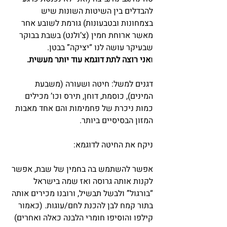
להבדלים בין השיטות השונות שיש 
בצמחונות ובטבעונות) גורמת לשובע אחר 
מאשר ארוחת חמין (צ’ולנט) בשבת בבוקר 
שבעיקר עושה לנו “יציקה” בבטן.
ו
אני רוצה לתת דוגמא עוד יותר מעשית.
דגנים למשל: חיטה ושעורה (משבעת 
המינים), כוסמת, דוחן, תירס וכו’ מכילים 
כמות ניכרת של פחמימות והם אחד מאבות 
המזון הבסיסיים ביותר.
ניקח את החיטה לדוגמא:
אפשר להשתמש בה בחמין של שבת, אפשר 
לקנות אותה גרוסה ואז שמה בישראל 
“בורגול” ולבשל תבשיל, ורובנו מכירים אותה 
בתור קמח לבן להכנת לחם/עוגות. (כאמור 
קילפו והוסיפו חומרי הלבנה כאלה ואחרים)