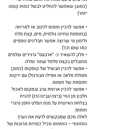
(כמובן שאפשר להחליט לבשל כמות קטנה 
יותר)
• אפשר להכין חומוס לניגוב או למריחה 
(בתוספת טחינה גולמית, מים, קצת מלח 
ולימון מי שרוצה אפשר תבלינים נוספים 
כמו שום וכו’)
• חלק להשאיר כ- “ארבעס” גרגירים שלמים 
מתובלים בקצת פלפל שחור ומלח.
• אפשר להכין תבשיל של קוסקוס (כמובן 
מסולת מלאה או אפילו מבורגול) עם ירקות 
ותוספת של חומוס.
• אפשר להכין ארוחת ערב ובמקום לאכול 
חלבון מן החי (ביצה/גבינה/דג) להניח 
בצלחת האישית על מנת הסלט חופן גרגרי 
חומוס.
לאלה מכם שמבקשים לדעת את הערך 
התזונתי – החומוס מכיל כמויות מרובות של 