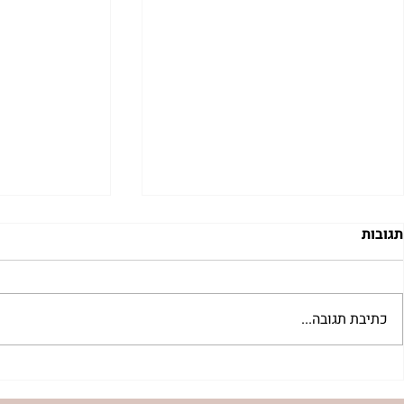
תגובות
כתיבת תגובה...
עוגת גבינה – שוקולד לשבועות
ביגלה ירושלמ
| נורית אילון הירש
שמרים מבצק א