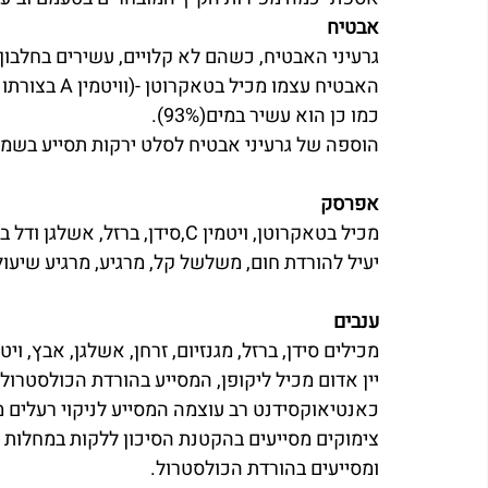
אבטיח
גרעיני האבטיח, כשהם לא קלויים, עשירים בחלבון, בר
האבטיח עצמו מכיל בטאקרוטן -(וויטמין A בצורתו המקורית), ויטמין C,ויטמין B.
כמו כן הוא עשיר במים(93%).
הוספה של גרעיני אבטיח לסלט ירקות תסייע בשמירה
אפרסק
מכיל בטאקרוטן, ויטמין C,סידן, ברזל, אשלגן ודל בנתרן.
יעיל להורדת חום, משלשל קל, מרגיע, מרגיע שיעו
ענבים
מכילים סידן, ברזל, מגנזיום, זרחן, אשלגן, אבץ, ויטמין C, B ובטאקר
יין אדום מכיל ליקופן, המסייע בהורדת הכולסטרו
כאנטיאוקסידנט רב עוצמה המסייע לניקוי רעלים מ
צימוקים מסייעים בהקטנת הסיכון ללקות במחלות ש
ומסייעים בהורדת הכולסטרול.