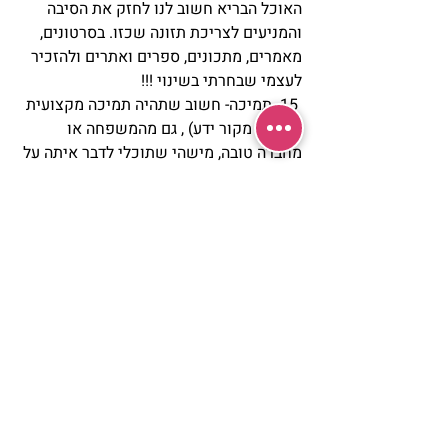
האוכל הבריא חשוב לנו לחזק את הסיבה 
והמניעים לצריכת תזונה שכזו. בסרטונים, 
מאמרים, מתכונים, ספרים ואתרים ולהזכיר 
לעצמי שבחרתי בשינוי !!!
 15. תמיכה- חשוב שתהיה תמיכה מקצועית 
(לא רק מקור ידע) , גם מהמשפחה או 
מחברה טובה, מישהי שתוכלי לדבר איתה על 
התפריט, להחליף מרשמים, על הניסיונות 
והאתגרים בשינוי החדש בחייך.
 16. כלל אחרון אך חשוב ומרכזי: להתפלל 
כל יום לסיעתא דשמיא!!!            
בריאות ותזונה
כתיבה יוצרת
פוסטים אחרונים
הצג הכול