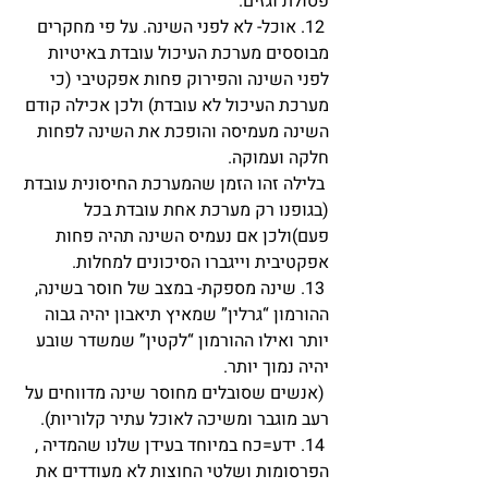
פסולת וגזים.
 12. אוכל- לא לפני השינה. על פי מחקרים 
מבוססים מערכת העיכול עובדת באיטיות 
לפני השינה והפירוק פחות אפקטיבי (כי 
מערכת העיכול לא עובדת) ולכן אכילה קודם 
השינה מעמיסה והופכת את השינה לפחות 
חלקה ועמוקה.
 בלילה זהו הזמן שהמערכת החיסונית עובדת 
(בגופנו רק מערכת אחת עובדת בכל 
פעם)ולכן אם נעמיס השינה תהיה פחות 
אפקטיבית וייגברו הסיכונים למחלות.
 13. שינה מספקת- במצב של חוסר בשינה, 
ההורמון “גרלין” שמאיץ תיאבון יהיה גבוה 
יותר ואילו ההורמון “לקטין” שמשדר שובע 
יהיה נמוך יותר.
 (אנשים שסובלים מחוסר שינה מדווחים על 
רעב מוגבר ומשיכה לאוכל עתיר קלוריות).
 14. ידע=כח במיוחד בעידן שלנו שהמדיה , 
הפרסומות ושלטי החוצות לא מעודדים את 