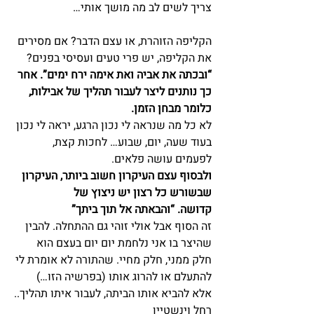
צריך לשים לב מה מושך אותי…
הקליפה הזוהרת, או עצם הדבר? אם מסירים 
את הקליפה, יש פרי טעים ועסיסי בפנים?
“ובכתה את אביה ואת אימה ירח ימים”. אחר 
כך נותנים ליצר לעבור תהליך של אבילות, 
כלומר מבחן הזמן.
לא כל מה שנראה לי נכון הרגע, יראה לי נכון 
בעוד שעה, יום, שבוע… לחכות קצת, 
לפעמים עושה פלאים.
ולבסוף עצם העיקרון חשוב ביותר, העיקרון 
שבשורש כל רצון יש ניצוץ של 
קדושה. “והבאתה אל תוך ביתך”
זה הסוף אבל אולי זוהי גם ההתחלה. להבין 
שהיצר בו אני נלחמת יום יום בעצם הוא 
חלק ממני, חלק מחיי. שהתורה לא אומרת לי 
להתעלם או להרוג אותו (בפרשיה הזו…) 
אלא להביא אותו הביתה, לעבור איתו תהליך..
רחל וינשטיין