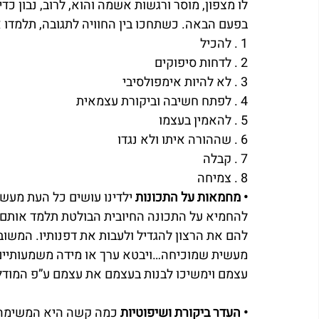
לו מצפון, מוסר ורגשות אשמה והוא, לרוב, נבון כ
בפעם הבאה. כשתחכו בין החוויה לתגובה, תלמדו א
1 . להכיל
2 . לדחות סיפוקים
3 . לא להיות אימפולסיבי
4 . לפתח חשיבה וביקורת עצמאית
5 . להאמין בעצמו
6 . שההורה איתו ולא נגדו
7 . קבלה
8 . צמיחה
• מחמאות על התכונות
 ילדינו עושים כל העת מעשי
להחמיא על התכונה החיובית הבולטת תלמד אותם 
להם את הרצון להגדיל ולעבות את דפנותיו. המשוב 
מעשית שמוכיחה…ויבטא ערך או מידה משמעותיים. 
עצמם וימשיכו לבנות בעצמם את עצמם ע”פ המודל 
• העדר ביקורת ושיפוטיות
 כמה קשה היא המשימה