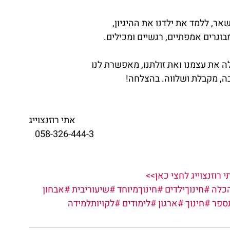
שאר, ללמד את ילדנו את ההיגיון,
בוגרים אמפתיים, רגשיים ומכילים.
 את עצמנו ואת זולתנו, מאפשרת לנו
ה, מקבלת ושלווה. בהצלחה!   
אתי רוזנצוייג
058-326-444-3   
רוזנצוייג לחצי כאן>>
כלה
#חינוךילדים
#חינוךמיוחד
#שיעוריבית
#אבחון
ספר
#חינוך
#ארגון
#לימודים
#לקויותלמידה