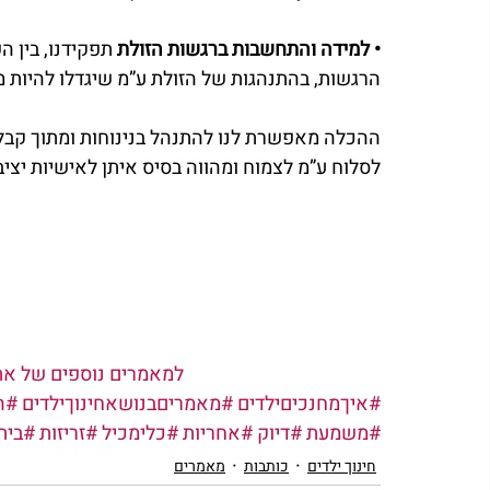
• למידה והתחשבות ברגשות הזולת
 תפקידנו, בין ה
הרגשות, בהתנהגות של הזולת ע”מ שיגדלו להיות מ
ההכלה מאפשרת לנו להתנהל בנינוחות ומתוך קבלה
לסלוח ע”מ לצמוח ומהווה בסיס איתן לאישיות יציב
למאמרים נוספים של אתי 
#איךמחנכיםילדים
#מאמריםבנושאחינוךילדים
#ה
#משמעת
#דיוק
#אחריות
#כלימכיל
#זריזות
#בית
חינוך ילדים
כותבות
מאמרים