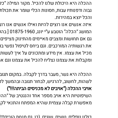
ההכלה היא היכולת שלנו להכיל. מקור המילה “כלי”
גבוה ודפנותיו עבות, חסונות הכלי שומר את תכולת
והכל יוצא במהירות.
איזה אנשים אנו רוצים להיות ואילו אנשים אנו רוצ
המושג “הכלה” הוטבע ע”י יונג, 01875-1960 [ בהקשר של טיפול של האם בילד שאינה נשברת
גם אם תחושות ומצבים מאיימים מהתינוק מציפים 
את רגשותיה המורכבים. וגם ביחס לטיפול נפשי ב
מכיל את עצמו. אין מידע ומתכונים על איך לעשות 
ומקבלות את עצמנו נצליח להכיל את עצמנו וגם את 
ההכלה היא גשר, מעבר בדרך לקבלה. במקום תגוב
לשהות, לחשוב, להרגיש, לבחור תגובה ובהמשך לק
אויבי ההכלה (“אויבים לא מכניסים הביתה!!!”)
השיפוטיות היא אויב מספר אחד והנגטיב של “ההכ
מאפשרת קבלה עצמית שהיא המפתח והתנאי לקבל
כולנו נופלים, טועים, שוגים, (כן, גם מנחת הורים!