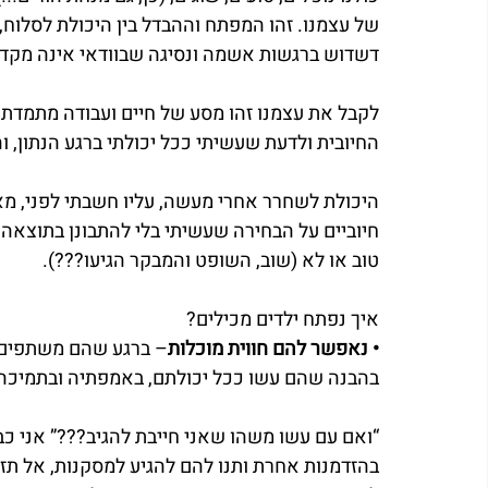
של עצמנו. זהו המפתח וההבדל בין היכולת לסלוח, 
דשדוש ברגשות אשמה ונסיגה שבוודאי אינה מקד
לקבל את עצמנו זהו מסע של חיים ועבודה מתמדת ש
החיובית ולדעת שעשיתי ככל יכולתי ברגע הנתון, וה
היכולת לשחרר אחרי מעשה, עליו חשבתי לפני, מ
חיוביים על הבחירה שעשיתי בלי להתבונן בתוצא
טוב או לא (שוב, השופט והמבקר הגיעו???).
איך נפתח ילדים מכילים?
• נאפשר להם חווית מוכלות
– ברגע שהם משתפים ו
בהבנה שהם עשו ככל יכולתם, באמפתיה ובתמיכה
“ואם עם עשו משהו שאני חייבת להגיב???” אני כ
בהזדמנות אחרת ותנו להם להגיע למסקנות, אל תזל