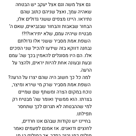
 גם אצל משה וגם אצל יעקב יש הבטחה 
שאהיה עמך, ואצל שניהם כתוב שהם 
נתיראו. היינו מצפים ששני גדולים אלו, 
הבחור שבאבות והבחור שבנביאים, שאם ה’ 
מבטיח שיהיה עמם, שלא יתיראו?!?!
 השפת אמת מסביר ששני אלו גדולתם 
נבחנה דווקא בזה שידעו להכיל שני הפכים 
אלו. הם היו מסוגלים להאמין בכך שה’ עמם 
ובעת ובעונה אחת להיות יראים, ולהצר על 
הרעה.
 למה כל כך חשוב היה שהם יצרו על הרעה?
 השפת אמת מסביר שרק מי שירא ומיצר, 
נוכח במקום הצרה ומשתף שם שמיים 
בצרתו. הוא ממשיך ואומר שה’ מבטיח רק 
למי שההבטחה לא תגרום לכך שתחסר 
תפילתו.
 בחיינו יש נקודות שבהם אנו חרדים, 
לחוצים ודואגים. אז אמנם לפעמים נאמר 
מילים כמו יהיה בסדר, אך המילים הן מן 