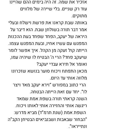
אזכיר את שמה. זה היה בימים ההם שהיינו 
עוד רק שניים. בלי שיירה של מלווים 
מתוקים.
באותה שבת קראנו את פרשת וישלח ובעלי 
אמר דבר תורה בשולחן שבת. הוא דיבר על 
היראה של יעקב, הפחד שפחד בעת ההכנות 
המפגש עם עשיו אחיו, ובעת המפגש עצמו.
הייתה קול זעקה מן הקהל. איך אפשר לומר 
שיעקב פחד? הרי ה’ הבטיח לו שיהיה עמו, 
ואומר אל תירא עבדי יעקב?
מכאן התפתח ויכוח סוער בנושא שזכרונו 
מלווה אותי עד היום.
 הרי כתוב במפורש “וירא יעקב מאד ויצר 
לו”. יחד עם זאת הייתה הבטחה.  
השנה קראתי תורה בשפת אמת שמאד 
ריגשה אותי והחזירה אותי לאותו ויכוח.
 השפת אמת (שנת תרמ”ד) מביא מדרש: 
“הבחור שבאבות ושבנביאים הבטיחן הקב”ה 
ונתייראו”.