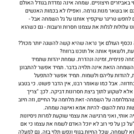
 באביזרים חיצוניים. שמחה אינה נמדדת בגודל האולם 
ם או בשאר מנות גורמה. ואפילו לא בכמות האנשים 
ם לחפש טריגר שיקפיץ אותנו על גל השמחה אבל - 
ו עלולות לגלות את עצמנו חסרות ורעבות - גם כשהוא 
 נכסף העולם אך נראה שהיא קשה להשגה יותר מכול? 
ת, ולשאוף אותה אל תוכנו ברווח? 
ה פנימית, זמינה ונהדרת. שמחת יהדות שתמיד 
 השמחה הזאת אינה תלויה בדבר. תמיד אפשר להתבונן 
, להודות עליהם ולשמוח. תמיד אפשר להתפעל 
בחדווה. אבל כמו שאומר רבנו, אין הדבר פשוט. כי בטבע 
לא לשקוע לתוך ביצת חסרונות דביקה. לכן: "צריך 
 שהמלחמה על השמחה- זאת מלחמה על החיים, וזה חיוב 
שות נחת להשם- להיות אמא ואישה שמחה. 
 אותי, ואני מרגישה את עצמי שוקעת למרות ניסיונות 
"על כן על פי רוב לא יוכל האדם לשמח את עצמו כי אם 
וא לשמחה, שכל החיות בגוף ונפש תלוי בזה. גם למעלה 