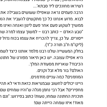
ו'שיראו מחונכים ליד סבתא'...
הרבה פעמים נראה שאפילו שעושים בשבילה את כ
לבוא. מדוע אנחנו כל כך מתקשים להעביר את הנ
ממשיך לשקוע פעם אחר פעם ליגון ואנחה ואינו מת
"טבע האדם – כותב רבנו – למשוך עצמו למרה שחור
ייסורים. על כן, צריך להכריח את עצמו בכוח גדול
(ליקו"מ ח"ב תורה כ"ד).
בחלק המעשייה שלנו רבנו מלמד אותנו כיצד לשמו
היא אפילו עצובה. יש כאן תיאור מפורט של חתונה
הכיבוד? שאריות מסעודת המלך. 
האולם? בור מלא זבל וקנים. 
המוזמנים? כמה עניים מזדמנים.  
היינו יכולים לחשוב שבמציאות כזאת ודאי לא תה
מחפירים? אבל רבי נחמן מגלה ש"והיו שמחים שם 
תוכנית החתונה שמחו, טעות! כתוב בפירוש: "וגם 
מאוד! איזו שמחה הייתה שם!  