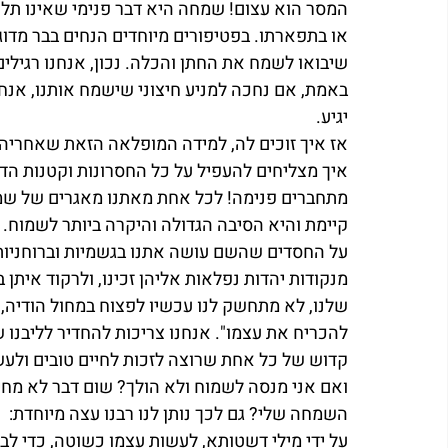
המסר הוא עצום! שמחה היא דבר פנימי שאינו תלוי
או בתפארתו. בפטיפורים מיוחדים הנחים בבר מדוג
שיבואו לשמח את החתן והכלה. נכון, אנחנו רגילי
באמת, אם נחכה למניע חיצוני שישמח אותנו, אנחנ
יגיע. 
אז איך זוכים לה, למידה המופלאה הזאת שאחריה
איך מצליחים להעפיל על כל החסרונות וקטנות הדע
מתחברים פנימה! לכל אחת מאתנו מאגרים של שמח
קיימת והיא הסיבה הגדולה והיקרה ביותר לשמוח.
על החסדים שהשם עושה אתנו בגשמיות וברוחניות
מנקודות יהדות נפלאות אליהן זכינו, ולרקוד איתן 
שלנו, לא מתחשק לנו עכשיו לפצוח במחול הודיה, א
להכריח את עצמו". אנחנו צריכות להחדיר לליבנו
קדוש של כל אחת שרוצה לזכות לחיים טובים ולע
ואם אני מנסה לשמוח ולא הולך? שום דבר לא מחיה
השמחה שלי? גם לכך נותן לנו רבנו עצה מיוחדת:  
על ידי מילי דשטותא, לעשות עצמו כשוטה, כדי לב