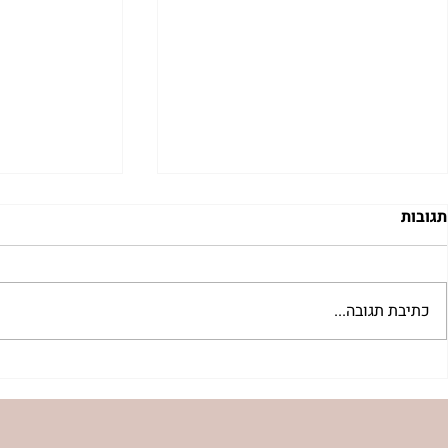
תגובות
כתיבת תגובה...
 לשבת שלח |
רב לכם לפרשת קורח | רחל
אפרת בזק
וינשטיין