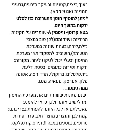
בעוף,ביצים,קטניות ובעיקר בזרעים,גרעיני 
חמניות ואגוזי פקאן.
*ניתן להוסיף חופן מתערובת כזו לסלט 
ירקות במשך היום.
בטא קרוטן- וויטמין A
-שומרים על תקינות 
הריריות ושיקומם(לכן טוב במצבי 
נזלת,ליחה,ובעיות שונות במערכת 
הנשימה),חשובים לתפקוד תאי מערכת 
החיסון ובעלי יכול לניקוז ליחה. מקורות: 
ירקות ופירות כתומים:
בטטה, דלעת, 
גזר,פלפלים, ברוקולי, תרד, חסה, אפונה, 
מלון, אפרסק, פפאיה, מנגו.
ממה נימנע….
ישנם מזונות ששוחקים את מערכת החיסון 
ומחלישים אותה ולכן כדאי להימנע 
מאכילתם או לכל היותר להפחית בצריכתם: 
קמח לבן ומוצריו, מוצרי חלב פרה, פירות 
טרופים, בוטנים במבה!!!, תירס,קורנפלקס, 