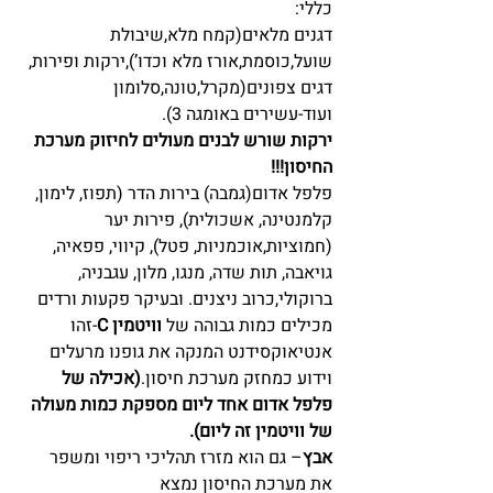
כללי:
דגנים מלאים(קמח מלא,שיבולת 
שועל,כוסמת,אורז מלא וכדו’),ירקות ופירות,
דגים צפונים(מקרל,טונה,סלומון 
ועוד-עשירים באומגה 3).
ירקות שורש לבנים מעולים לחיזוק מערכת 
החיסון!!!
פלפל אדום(גמבה) בירות הדר (תפוז, לימון, 
קלמנטינה, אשכולית), פירות יער 
(חמוציות,אוכמניות, פטל), קיווי, פפאיה, 
גויאבה, תות שדה, מנגו, מלון, עגבניה, 
ברוקולי,כרוב ניצנים. ובעיקר פקעות ורדים 
מכילים כמות גבוהה של 
וויטמין C
-זהו 
אנטיאוקסידנט המנקה את גופנו מרעלים 
וידוע כמחזק מערכת חיסון.
(אכילה של 
פלפל אדום אחד ליום מספקת כמות מעולה 
של וויטמין זה ליום).
אבץ
– גם הוא מזרז תהליכי ריפוי ומשפר 
את מערכת החיסון נמצא 