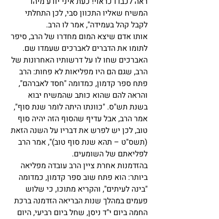
ראה לכבדו כראוי! כעת איני יודע מיהו 
המשיח שאליו התכוון סבי, לכן התחלתי 
לקבל קהל בעמידה", אמר לו הרב.
אותו אדם שיצא המום מחדרו של הרב, סיפר 
לתומו את הדברים לאברכים שעמדו שם. 
האברכים שחו לו על דרשותיו האחרונות של 
הרב, שגם הם היו מפליאות לא פחות: הרב 
פתח ספר קדמון, כמדומה "חסד לאברהם", 
והראה להם שהוא כותב שהמשיח יבוא 
בשנת תש"ס. "כוונתו היתה לומר שנת סוף", 
אמר הרב, אבל עדיף שהסוף הזה יהיה סוף 
טוב, לכן יש לפרש את דבריו על השנה הזאת 
(תשס"ט – תהא שנת סוף טוב)", אמר הרב 
לפליאתם של השומעים.
בהזדמנות אחרת ציין הרב עובדה מפליאה 
ביותר: הוא פתח שוב ספר קדמון, כמדומה 
"בינה לעיתים", והקריא מתוכו, כי שלוש 
פעמים במהלך שנות הבריאה הזדמנה ברכת 
החמה ביום י"ד ניסן, שחל ביום רביעי, היום 