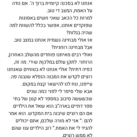
אנחנו לא בסכנה קיומית ברוך ה’. אם נודה 
על האמת, המצב די טוב.
למרות כל הכאב שאני חשים באסונות 
שפוקדים אותנו, אפשר בכלל להשוות למה 
שהיה בגלות?
אז אולי מבחינה גשמית אנחנו במצב טוב. 
אבל מבחינה רוחנית?
ואולי רבים מאיתנו פוחדים מהשלב האחרון, 
הרוחני. לתקן עולם במלכןת ש-די. מה זה, 
כפיה דתית? אולי אנחנו לא בטוחים שאנחנו 
רוצים לקדש את המבנה הנפלא שנבנה פה. 
עייפנו, נוח לנו להישאר קצת במקום.
אבא שלי סיפר לי לפני כמה שנים 
שכשעשה סיבוב במספר לא קטן של בתי 
ספר דתיים בארה”ב הוא שאל את הילדים 
אם הם רוצים שיבנה בית המקדש. הוא אמר 
להם :” אני לא מורה שלכם, אתם יכולים 
להגיד לי את האמת.” רוב הילדים ענו שהם 
לא ממש רוצים.