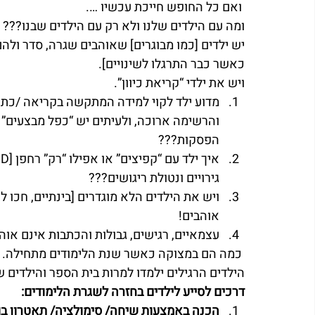
 ואם כל החופש חייכת עכשיו ….
ומה עם הילדים שלנו ולא רק עם הילדים שבנו???
יש ילדים [כמו מבוגרים] שאוהבים שגרה, סדר ול
כאשר כבר התרגלו לשינויים].
ויש את ילדי “קריאת כיוון”.
מדוע ילד לקוי למידה המתקשה בקריאה /כתיב
והרשימה ארוכה, ולעיתים יש “כפל מבצעים” ,י
הפסקות???
גירויים ונטולת ריגושים???
אוהבים!
עצמאיים, רגישים, גבולות והכתבות אינם אוה
 כמה הם במצוקה כאשר שנת הלימודים מתחילה.
הילדים הרגילים ילמדו למרות בית הספר והילדים של
דרכים לסייע לילדים בחזרה לשגרת הלימודים:
הכנה באמצעות שיחה/ סימולציה/ תאטרון בובו