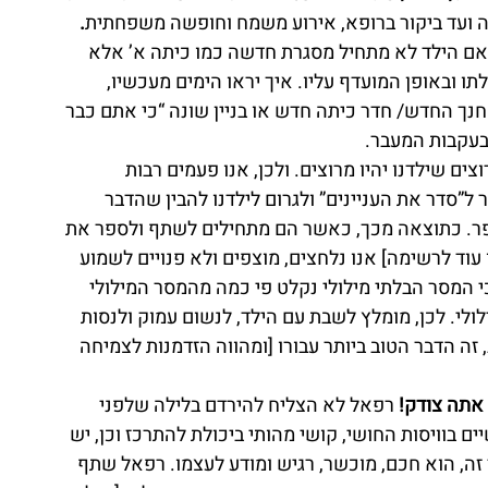
ה ועד ביקור ברופא, אירוע משמח וחופשה משפחתית
. 
 אם הילד לא מתחיל מסגרת חדשה כמו כיתה א’ אלא 
תו ובאופן המועדף עליו. איך יראו הימים מעכשיו, 
נך החדש/ חדר כיתה חדש או בניין שונה “כי אתם כבר 
בעקבות המעבר.
וצים שילדנו יהיו מרוצים. ולכן, אנו פעמים רבות 
ל”סדר את העניינים” ולגרום לילדנו להבין שהדבר 
ספר. כתוצאה מכך, כאשר הם מתחילים לשתף ולספר את 
עוד לרשימה] אנו נלחצים, מוצפים ולא פנויים לשמוע 
כי המסר הבלתי מילולי נקלט פי כמה מהמסר המילולי 
ולי. לכן, מומלץ לשבת עם הילד, לנשום עמוק ולנסות 
זה הדבר הטוב ביותר עבורו [ומהווה הזדמנות לצמיחה 
אתה צודק! 
רפאל לא הצליח להירדם בלילה שלפני 
 בוויסות החושי, קושי מהותי ביכולת להתרכז וכן, יש 
זה, הוא חכם, מוכשר, רגיש ומודע לעצמו. רפאל שתף 