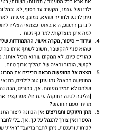
את אבא בכל הטענות / תלונות/ השגות/ רטינ
ילדו ושל עצמו ] הקשיב עד הסוף, לא נבהל וב
ניתן לרגש ולחוויה שהיא, כמובן, אישית. לא
ליבו בן התשע, הוא באופן עצמאי הצליח לחשו
למה אינן מוצדקות/ למד כף זכות  .
עידוד – סיפור, מקרה אישי, ההתמודדות שלי
שהוא פנוי להקשבה, חשוב לשתף אותו בהתמודד
כהורים כיום. לא ממקום שהוא מכיל אותנו. מ
לקושי, הומור וראיה של תהליך ארוך טווח.
הצצה אל החופשה הבאה 
מכירים את המבוגר
החופשה הבאה? זהו עוגן טוב לילדים, בתנאי
שלהם לא תמיד מפותח. אך, כהורים, הבה נהי
[הליכה לגינה רחוקה/ פינת חי/ אטרקציה אחר
מריח וטעם החופש?
מתן חיזוקים ותמריצים 
אין הכוונה ליצור התנ
הספר ואין צורך לתגמל על כך. אך, בלי לחבר ב
לכוחות ורעננות. ניתן לחבר בדיעבד “ראיתי 