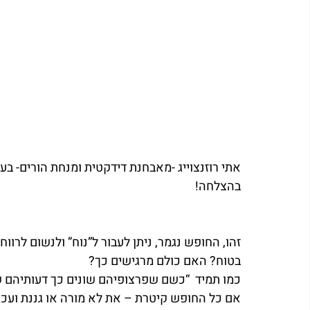
אתי רוזנצוייג -מאבחנת דידקטית ומנחת הורים- בעק
בהצלחה!   
זהו, החופש נגמר, ניתן לעבור ל”נוח” ולנשום לרווח
בטוח? האם כולם מרגישים כך?
כמו תמיד  “כשם שפרצופיהם שונים כך דעותיהם שו
אם כל החופש קיטרת – את לא מורה או גננת ועכש