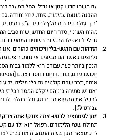
עם משהו חדש קטן או גדול. החל ממעבר דיר
ההכנה מונעת עמימות, פחד, לחץ וחרדה. גם
“רק” עולה כיתה מומלץ להכינו ע”פ רמתו, יכול
מהות השינוי, סדר היום החדש, שיח סביב המח
גדולים” ואפילו הרגשות השונים המתעוררים 
הזדהות עם הרגש- בלי וויכוחים 
כהורים, אנו ר
נלחצים כאשר הם מביעים אי נחת. רוצים מהר 
הנכון ביותר כעת עבורם הוא ללמוד בבית ה
חששותיהם, מורת רוחם וחוסר רצונם [הוסיפו 
אותם, דבר שהם קולטים גם בלי מילים. ידוע 
ואם יש סתירה ביניהם ייקלט המסר הבלתי מיל
להכיל את מה שאומר ברוגע ובלי בהלה. לרוב, 
עבורנו 😊].
מתן לגיטמציה לרגש- אתה צודק! אתה צודק! 
תחילת שנת הלימודים. רפאל הוא ילד עם קשיים
לו כתוצאה מכך בעית התנהגות מורכבת. לצד 