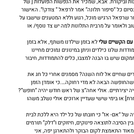
ות וביקורת. אבא, שמכיר את הנפשות הפועלות [ של 
סיום כל “סיפור תלונה” אמר לרפאל ” צודק!”. האישור 
חר שרפאל הרגיש מוכל, רגוע וללא המטענים שישבו על 
ב ולאומר על מרבית התלונות למה יש צד נוסף/ או 
 עם הקשיים שלי 
לא בזמן שילדנו משתף, אלא בזמן 
ות שלנו כילדים וניתן במינונים נמוכים מחיינו 
מקום שיש בו הבנה למצבו, כלים להתמודדות, חיבור 
ים שחיים אל לוח השנה? מסמנים אחרי כל חג את 
 שהחופשה הבאה לא מדי רחוקה….כי אומדן הזמן 
ה יצירתיים. אולי אחה”צ של ראש חודש יהיה “חופש”? 
ת] או בימי שישי שעדיין ארוכים אולי נשלב משהו 
יה של “אם- אז” כי חובתו של כל ילד היא ללכת לבית 
ין הסיבה לתוצאה פינוקים, חיזוקים ו”דלק” תורמים 
שמאוד התאמצת לקום הבוקר ולהתארגן יפה, אני 