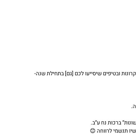
רונות ובטיפים שיסייעו לכם [גם] בתחילת שנה- 
ה.
נות” ברכות נח ע”ב.
יו תנשמי לרווחה 😊