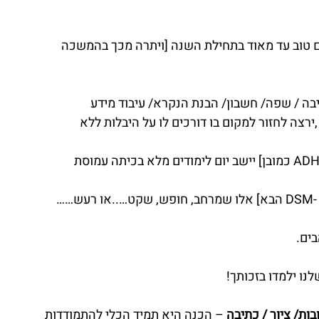
הם טוב עד מאוד בתחילת השנה [ויתרה מכך בהמשכה 
ה / שפה/ חשבון/ הבנת הנקרא/ עיבוד מידע 
רצה לחזור למקום בו דורכים לו על היבלות ללא 
איך ילד עם “קפיצים” או אפילו “רק” רחפן [ADHD כמובן] יישב יום לימודים מלא בכיתה עמוסת 
ויש את הילדים הלא מוגדרים [בינתיים, חכו ל -DSM הבא] אלו שמרחב, חופש, שקט…..או רעש……
בים.
נו ילמדו בזכותך!
ת/ ציור / כתיבה 
– הכנה היא תמיד הכלי להתמודדות 