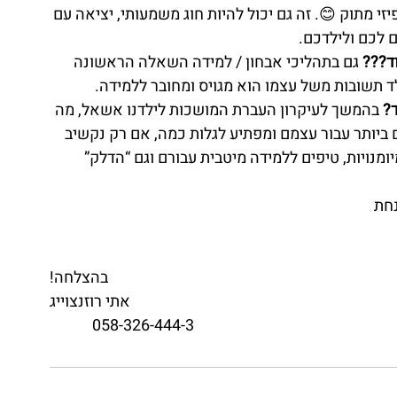
מעריכה זאת!” ולהוסיף לחיזוק החיובי חיזוק פיזי מתוק 
אחד ההורים , נ
גם בתהליכי אבחון / למידה השאלה הראשונה 
העברת
שאני מציבה לילדים היא: “למה?” . כשיש לילד 
בהמשך לעיקרון העברת המושכות לילדנו אשאל, מה 
הע
יעזור לך ללמוד. הילדים הם המטפלים הטובים ביותר 
נכון, הם יוכלו להעשיר אותנו באסטרטגיות, מיומנו
בתפי
בהצלחה!
אתי רוזנצוייג
058-326-444-3            