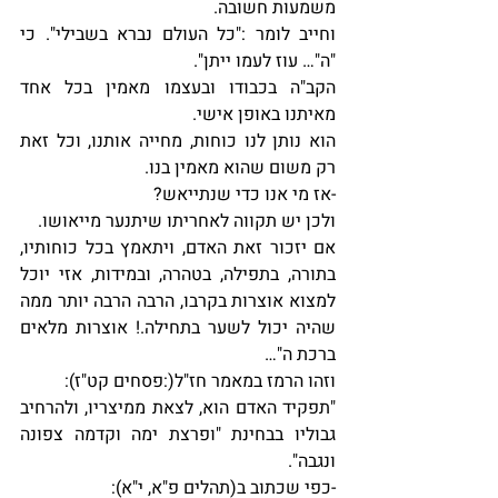
משמעות חשובה.
וחייב לומר :"כל העולם נברא בשבילי". כי 
"ה"… עוז לעמו ייתן".
הקב"ה בכבודו ובעצמו מאמין בכל אחד 
מאיתנו באופן אישי.
הוא נותן לנו כוחות, מחייה אותנו, וכל זאת 
רק משום שהוא מאמין בנו. 
-אז מי אנו כדי שנתייאש?
ולכן יש תקווה לאחריתו שיתנער מייאושו.
אם יזכור זאת האדם, ויתאמץ בכל כוחותיו, 
בתורה, בתפילה, בטהרה, ובמידות, אזי יוכל 
למצוא אוצרות בקרבו, הרבה הרבה יותר ממה 
שהיה יכול לשער בתחילה.! אוצרות מלאים 
ברכת ה"…
וזהו הרמז במאמר חז"ל(:פסחים קט"ז):
"תפקיד האדם הוא, לצאת ממיצריו, ולהרחיב 
גבוליו בבחינת "ופרצת ימה וקדמה צפונה 
ונגבה".
-כפי שכתוב ב(תהלים פ"א, י"א):