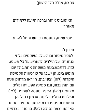
צחצח, אח"כ הלך לישון).
  האוטובוס איחר וברכה הגיעה ללמודים 
מאוחר.
  יוסי שיחק תופסת בשמש והחל להזיע.
חידון ו’:
 לספר סיפור ובו לשלב משפטים בלתי 
הגיוניים. על הילדים להתריע על כל משפט 
כזה. לדוגמא:בנות משפחה אחת בילו יום 
חופש בים. הן ישבו על כורסאות הקטיפה 
היקרות (לא!) וצפו בים. הן ראו מרחוק אניה 
עם תורן גבוה, וגם ספינה העשויה ופלים 
מצופים (לא!). האניה טפסה לשמיים (לא!) 
והילדות החליטו לבנות ארמון בחול. הן 
טפטפו וטפטפו ויצא ארמון מקסים. מפתח 
הארמון יצאה נסיכה (לא!). הן סגרו בצדפים 