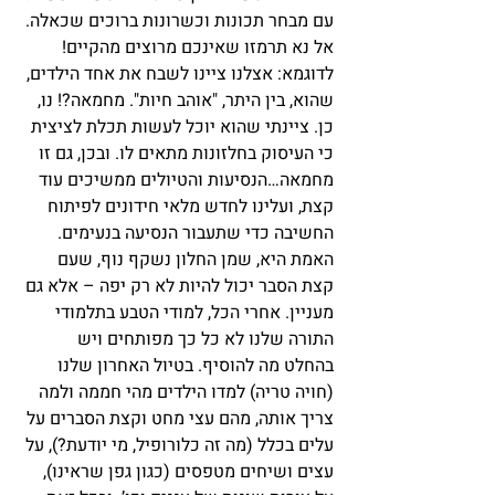
עם מבחר תכונות וכשרונות ברוכים שכאלה. 
אל נא תרמזו שאינכם מרוצים מהקיים!
לדוגמא: אצלנו ציינו לשבח את אחד הילדים, 
שהוא, בין היתר, "אוהב חיות". מחמאה?! נו, 
כן. ציינתי שהוא יוכל לעשות תכלת לציצית 
כי העיסוק בחלזונות מתאים לו. ובכן, גם זו 
מחמאה…הנסיעות והטיולים ממשיכים עוד 
קצת, ועלינו לחדש מלאי חידונים לפיתוח 
החשיבה כדי שתעבור הנסיעה בנעימים. 
האמת היא, שמן החלון נשקף נוף, שעם 
קצת הסבר יכול להיות לא רק יפה – אלא גם 
מעניין. אחרי הכל, למודי הטבע בתלמודי 
התורה שלנו לא כל כך מפותחים ויש 
בהחלט מה להוסיף. בטיול האחרון שלנו 
(חויה טריה) למדו הילדים מהי חממה ולמה 
צריך אותה, מהם עצי מחט וקצת הסברים על 
עלים בכלל (מה זה כלורופיל, מי יודעת?), על 
עצים ושיחים מטפסים (כגון גפן שראינו), 