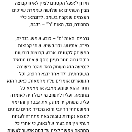
חידון י"א:על הקטנים לציין לאיזו קבוצה 
מבין השתיים או שלושה שאמרת שייכים 
העצמים שנקבת בשמם. לדוגמא: כלי 
תחבורה, בגד, האות "ר’" – רכבת,
גרביים. האות "ם" – כובע שמש, בגד ים, 
סירה, אופנוע. וכו’.כשיש שתי קבוצות 
המשחק לקטנים. ארבע קבוצות דורשות 
ריכוז גבוה יותר.רעיון נוסף שאינו מתאים 
לנסיעה הוא משחק מאד מהנה בישיבה 
משפחתית. ילד אחד יוצא החוצה, וכל 
הנשארים אומרים עליו מחמאות. כאשר הוא 
חוזר ההוא שומע מאבא או מאמא כל 
מחמאה, ועליו לחשוב מי יכול היה לאומרה 
עליו. משחק זה מחזק את הבטחון והדימוי 
המשפחתי החיובי והוא מכריח אחים עוינים 
למצוא נקודות טובות באח מתחרה.לעניות 
דעתי אין פה בעיה של גאוה, כי אחרי כל 
מחמאה אפשר לציין עד כמה אפשר לעשות 