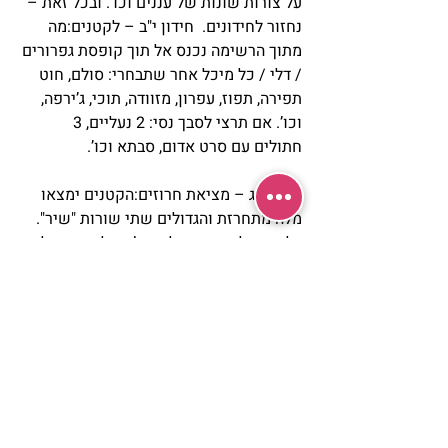
על צורות שונות של עננים וכו’. ובכל זאת – 
נחזור לחידונים.  חידון י"ב – לקטנים:מה 
מתוך הרשימה נכנס אל תוך קופסת גפרורים 
/ דלי / כל מיכל אחר שתבחרי: סולם, חוט 
תפירה, תפוז, עפרון, מזוודה, תוכי, ג’ירפה, 
וכו’. אם תרצי לסבך נסי: 2 נעליים, 3 
חתולים עם סרט אדום, סבתא וכו’.
חידון י"ג – מציאת חרוזים:הקטנים ימצאו 
מלה מתחרזת והגדולים שתי שורות "שיר". 
בלון – חלון, קרון, מלון וכו’. גמל – חשמל, 
כביש – עכביש,ציפור – דחפור וכו’.
חידון י"ד – דעות ועובדות (מגיל 7 – 6 
ומעלה):אמא אומרת משפט בו מוצגת דעה 
או עובדה, ועל הילדים לקבוע מה הם.דעה – 
שיכולים גם לחשוב אחרת על אותו 
דבר.עובדה – מציאות שאין לחלוק 