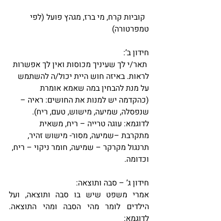
  קוביות קרח, מי ברז, מגהץ פועל (לפי 
טמפרטורה)
חידון ב’:
 תאר/י לך שעיניך מכוסות ואין לך אפשרות 
לראות. באיזה חוש היית יכול/ה להשתמש 
על מנת להבחין במה שאמא אומרת 
(כהקדמה יש למנות את החושים: ראיה – 
שנפסלה, שמיעה, מישוש, טעם, ריח). 
לדוגמא: עוגה טרייה – ריח, משאית 
מתקרבת –שמיעה, מסור- מישוש זהיר, 
תרנגול מקרקר – שמיעה, חומר ניקוי – ריח, 
וכדומה.
חידון ג’ – סבה ותוצאה: 
אמרי משפט שיש בו סבה ותוצאה, ועל 
הילדים לומר מהי הסבה ומהי התוצאה. 
לדוגמא: 