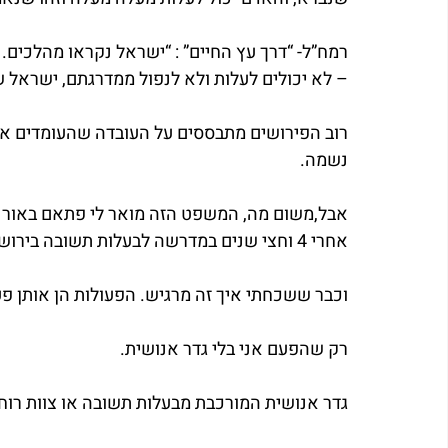
רמח”ל- “דרך עץ החיים” : “ישראל נקראו מהלכים
– לא יכולים לעלות ולא לנפול ממדרגתם, ישראל ש
רוב הפירושים מתבססים על העובדה שהעומדים אלו
נשמה.
אבל,משום מה, המשפט הזה מואר לי פתאם באור 
אחרי 4 וחצי שנים במדרשה לבעלות תשובה בירושלים יצאתי לעולם הגדול.
וכבר ששכחתי איך זה מרגיש. הפעולות הן אותן פע
רק שהפעם אני בלי גדר אנושית.
גדר אנושית המורכבת מבעלות תשובה או צוות רוחני שנמצא סביבי 24/7 ומזכיר