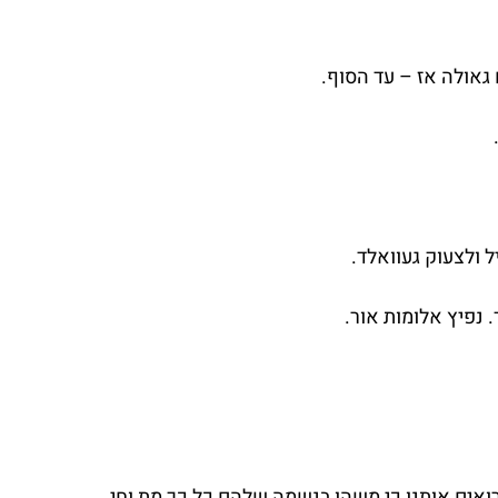
גאולה אז – עד הסוף.
 ולצעוק געוואלד.
 נפיץ אלומות אור.
ואים אותנו כי משהו בנשמה שלהם כל כך מת וחי 