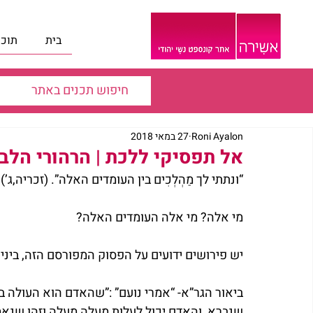
בית
תוכנ
Roni Ayalon
27 במאי 2018
אל תפסיקי ללכת | הרהורי הלב
“ונתתי לך מַהְלְכִים בין העומדים האלה”. (זכריה,ג’)
מי אלה? מי אלה העומדים האלה?
יש פירושים ידועים על הפסוק המפורסם הזה, ביני
ביאור הגר”א- “אמרי נועם” :”שהאדם הוא העולה ב
שנברא, והאדם יכול לעלות מעלה מעלה וזהו שנאמ