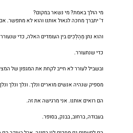
מי הולך באמת? מי נשאר במקום?
ד’ יתברך מחכה לגאול אותנו והוא לא מתפשר. אם 
והוא נתן מַהְלְכִים בין העומדים האלה, כדי שנעורר.
כדי שנתעורר.
ובשביל לעורר לא חייב לקחת את המגפון של המציל
מספיק שנהיה אנשים מוארים ונלך. ונלך ונלך ונלך.
הם רואים אותנו. אני מרגישה את זה.
בעבודה, ברחוב, בבנק, בסופר.
הם לפעמים גם מחכים לנו בפינה, אבל בעיקר הם ר