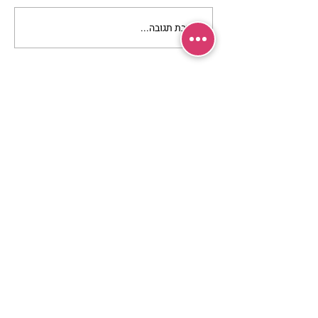
כתיבת תגובה...
ביגלה ירושלמי–חלות ועוגת
שמרים מבצק אחד | נורית
אילון הירש
מרכז שמים / אשירה
רחוב יחיאלי 4 נוה צדק תל אביב
072-2146146
טלפון ארה"ב
(347) 901-5172
וואטסאפ: 052-5260027
חניה בשפע באזור כולו
הרשמי לעדכונים