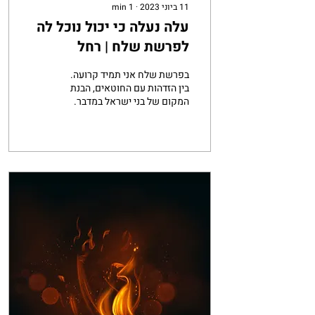
11 ביוני 2023
∙
1
min
עלה נעלה כי יכול נוכל לה
לפרשת שלח | רחל
וינשטיין
בפרשת שלח אני תמיד קרועה.
בין הזדהות עם החוטאים, הבנת
המקום של בני ישראל במדבר.
האנושיות שבחטא. לבין ההבנה
שבכל זאת מדובר בחטא. חטא
חמור....