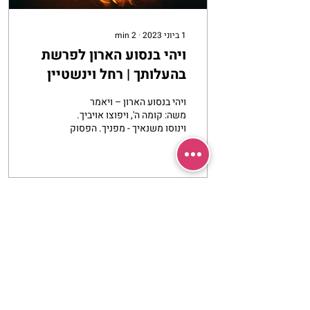
1 ביוני 2023
∙
2
min
ויהי בנסוע הארון לפרשת
בהעלותך | רחל וינשטיין
ויהי בנסוע הארון – ויאמר
משה: קומה ה', ויפוצו אויביך.
וינוסו משנאיך - מפניך. הפסוק
שאנו אומרים בהוצאת ספר
התורה. הפסוק המתאר את
מסע...
עוד
מרכז שמים / אשירה
רחוב יחיאלי 4 נוה צדק תל אביב
072-2146146