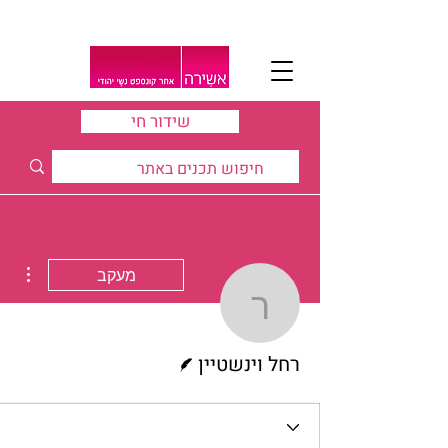
שידור חי
ions
מעקב
רחל וינשטיין
כותב/ת
רחל וינשטיין