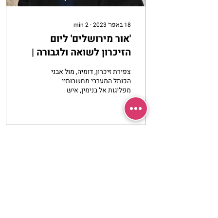
18 באפר׳ 2023
∙
2
min
'אור מירושלים' ליום
הזיכרון לשואה ולגבורה |
אפרת בזק
צפירת זיכרון, דומיה, מול אבני
הכותל המערבי מחשבותיי
מפליגות אל בנימין, איש
הכותל. בנימין נפרד מאיתנו
לפני כשנה וחצי, ונטמן בשיבה
טובה...
עוד
מרכז שמים / אשירה
רחוב יחיאלי 4 נוה צדק תל אביב
072-2146146