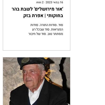
16 במאי 2023
∙
2
min
'אור מירושלים' לשבת בהר
בחוקותי | אפרת בזק
סוד. סודות התורה. סודות
המציאות. סוד שבכל רע
מסתתר טוב. סוד של חיבור
הקודש והחול. סוד שהעולם, גם
הגשמי, הוא סה''כ העלם
למציאות ה'...