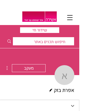
שידור חי
ions
מעקב
אפרת בזק
כותב/ת
אפרת בזק