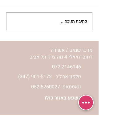
כתיבת תגובה...
מתגעגעות לבית המפגש,
השיעור לתשעה באב | הר'
ימימה מזרחי
מרכז שמים / אשירה
רחוב יחיאלי 4 נוה צדק תל אביב
072-2146146
טלפון ארה"ב
(347) 901-5172
וואטסאפ: 052-5260027
חניה בשפע באזור כולו
הרשמי לעדכונים