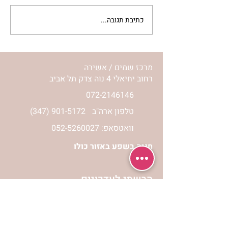
כתיבת תגובה...
מתגעגעות לבית המפגש,
השיעור לתשעה באב | הר'
ימימה מזרחי
מרכז שמים / אשירה
רחוב יחיאלי 4 נוה צדק תל אביב
072-2146146
טלפון ארה"ב
(347) 901-5172
וואטסאפ: 052-5260027
חניה בשפע באזור כולו
הרשמי לעדכונים