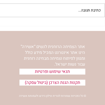
כתיבת תגובה...
"למצוא את אהבתך האבודה" |
מתגעגעות לב
שיעור לט"ו באב | הר' ימימה
השיעור לתשעה
מזרחי
ימימה מזרחי
אתר הצמיחה הרוחנית לנשים “אשירה”
הינו אתר אינטרנט המכיל מידע כולל
ומגוון לפיתוח וצמיחה מבחינה רוחנית
עבור נשות ישראל.
תנאי שימוש ופרטיות
תקנות הגנת הצרכן (ביטול עסקה)
© כל הזכויות שמורות לנורית אילון הירש ולעמותת אשירה