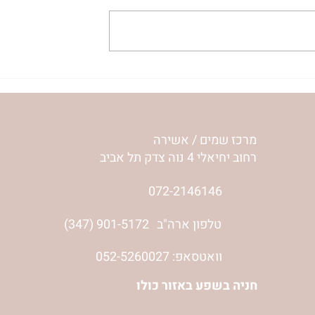
ית המפגש,
הרבנית ימימה מזרחי "משנכנס
 באב | הר'
אוהב" | ראש חודש אב
מרכז שמים / אשירה
רחוב יחיאלי 4 נוה צדק תל אביב
072-2146146
טלפון ארה"ב
(347) 901-5172
וואטסאפ: 052-5260027
חניה בשפע באזור כולו