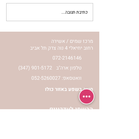
כתיבת תגובה...
מתגעגעות לבית המפגש,
השיעור לתשעה באב | הר'
ימימה מזרחי
מרכז שמים / אשירה
רחוב יחיאלי 4 נוה צדק תל אביב
072-2146146
טלפון ארה"ב
(347) 901-5172
וואטסאפ: 052-5260027
חניה בשפע באזור כולו
הרשמי לעדכונים