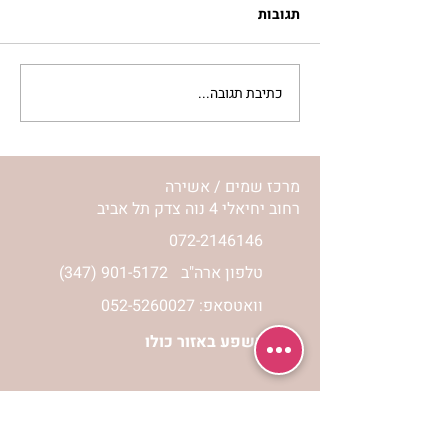
תגובות
כתיבת תגובה...
מתגעגעות לבית המפגש,
השיעור לתשעה באב | הר'
ימימה מזרחי
מרכז שמים / אשירה
רחוב יחיאלי 4 נוה צדק תל אביב
072-2146146
טלפון ארה"ב
(347) 901-5172
וואטסאפ: 052-5260027
חניה בשפע באזור כולו
הרשמי לעדכונים