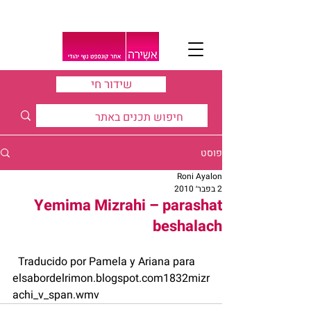
שידור חי
פוסט
Roni Ayalon
2 בפבר׳ 2010
Yemima Mizrahi – parashat
beshalach
  Traducido por Pamela y Ariana para 
elsabordelrimon.blogspot.com1832mizr
achi_v_span.wmv