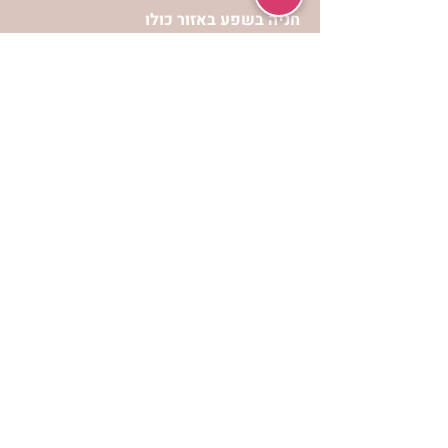
חניה בשפע באזור כולו
הרשמי לעדכונים
הרשמי
אתר הצמיחה הרוחנית לנשים “אשירה” הינו
אתר אינטרנט המכיל מידע כולל ומגוון
לפיתוח וצמיחה מבחינה רוחנית עבור נשות
ישראל.
תנאי שימוש ופרטיות