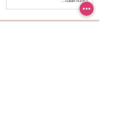
כתיבת תגובה...
סלט מצליבים | ג’סיקה
הלפרין
מרכז שמים / אשירה
רחוב יחיאלי 4 נוה צדק תל אביב
072-2146146
טלפון ארה"ב
(347) 901-5172
וואטסאפ: 052-5260027
חניה בשפע באזור כולו
הרשמי לעדכונים