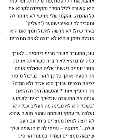
אוהבת את חג הפסח ,עוד מילדותה ועד כמה 
היא קשורה לליל הסדר ומקפידה לקרוא את 
כל ההגדה.. והקטן שלי מוישי לא מוותר לה 
ומסביר לה שאייבישטער (“העליון” 
באידיש-ה’) לא מרשה לאכול חמץ ואם היא 
אוכלת סימן שהיא לא רוצה לצאת ממצרים…
טוב, התעורר משבר חריף ביחסים… לאורך 
כמה ימים היא לא דיברה כשראתה אותנו. 
אחרי יומיים ניגשתי אליה ושאלתי אותה: 
מה הסעיר אותך כל כך? הרי כביכול סיפור 
יציאת מצרים עבורך הוא אגדה ולא הגדה? 
מה הקפיץ אותך? והנשמה היקרה הזאת 
ענתה את התשובה שכל-כך רציתי לשמוע: 
“בשכל היא לא מבינה מה מעליב אבל היא 
נעלבה עד עמקי נשמתה שהוא חושב שהיא 
לא רוצה לצאת ממצרים ביחד עם העם 
שלה…” מתוקה – עניתי לה זו הנשמה שלך 
שיצאה ממצרים ועמדה במעמד הר סיני 