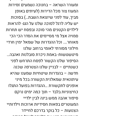
ומעורר השראה – בחנוכה נשמעים זמירות 
המעוז צור מכל הדירות (לעיתים באופן 
מביך, עוד לפני שיוצאת השבת…) בסוכות 
יש עליה לרגל לסוכה שלנו על הגג- להראות 
לילדים הקטנים מהי סוכה ובפסח יש תחרות 
סמויה אצל מי מסיימים את הסדר הכי הכי 
מאוחר…. וכל ההגדרות של שמאל ימין חרדי 
חילוני מסורתי לאומי ברחוב שלנו 
מיטשטשות- באמת ניכרת סובלנות ואהבה…
הסיפור שלנו הקשור לפסח התרחש לפני 
כשנתיים – לבניין שלנו הצטרפה שכנה 
חדשה – בהגדרות שיטחיות שמענו שהיא 
עיתונאית שמאלנית הקשורה בכל מיני 
אופנים לתקשורת …ההגדרות בפועל התגלו 
כחיצוניות בלבד – תוך כמה ימים נרקם 
סיפור אהבה ממש בינה לבין ילדיי 
המעוטרים בפאות חסידיות ארוכות וילדותיי 
הצנועות – כל בוקר בדרכם לחיידר 