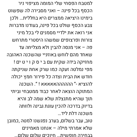
למטבח הפסחי שלי המומה מציפוי ניר 
הכסף בכל פינה – ואני מסבירה לה שפשוט 
בימינו היציאה ממצרים היא בחללית… ולכן 
צבע הכסף שולט בכל פינה, בעודנו מדברות 
אני רואה את ילדיי מסמנים לי בכל מיני 
צורות ופרצופים שמשהו היסטרי מתרחש 
פה – אני מנסה להבין ולא מצליחה עד 
שאחד מהם לוחש באוזניי שהשכנה האהובה 
מחזיקה בידה שקית עם ב י ס ק ו י ט ים ! 
מפי נמלטה זעקה כמו שרק אחת שניקתה 
חודש את הבית וצדה כל פירור חמץ יכולה 
להוציא -” ההההההאאאאא ! “. השכנה 
המתוקה הוצאה לאחר כבוד ממטבחי וביתי 
תוך שהיא מתנצלת שלא שמה לב והיא 
בדיוק בדרכה להכין עוגת גבינה ולוותה 
משכנה דלת ליד…
טוב, עבר בשלום, בערב נפגשנו למטה ,כמובן 
שלא אמרתי מילה – אנחנו מאמינים 
בבחירה חופשית… חיוכים שלום שלום… 