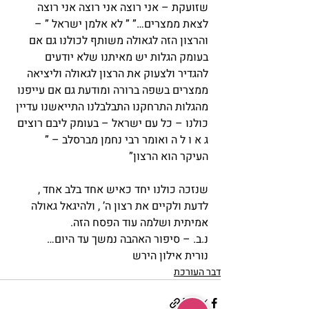
שזועקת – אני רוצה אני רוצה אני רוצה 
לצאת ממצרים…” ” לא אלמן ישראל ” – 
והרצון הזה לגאולה משותף לכולנו גם אם 
בעומק הגלות יש מאיתנו שלא יודעים 
להגדיר ולצעוק את הרצון לגאולה וליציאה 
ממצרים בשפה ברורה ומודעת גם אם עייפנו 
מהגלות התרחקנו התבלבלנו התייאשנו עדיין 
כולנו – כל עם ישראל – בעומק ליבם רוצים 
ג א ו ל ה ואומר רבי נחמן מברסלב – ” 
העיקר הוא הרצון”
שנזכה כולנו יחד כאיש אחד בלב אחד , 
לדעת ולקיים את רצון ה’ , ולהיגאל גאולה 
אמיתית ושלמה עוד הפסח הזה.
נ.ב. – סיפור האהבה נמשך עד היום…
נורית אילון הירש
דבר העורכת