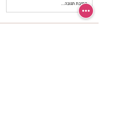
כתיבת תגובה...
מתגעגעות לבית המפגש,
השיעור לתשעה באב | הר'
ימימה מזרחי
מרכז שמים / אשירה
רחוב יחיאלי 4 נוה צדק תל אביב
072-2146146
טלפון ארה"ב
(347) 901-5172
וואטסאפ: 052-5260027
חניה בשפע באזור כולו
הרשמי לעדכונים