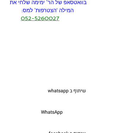
בוואטסאפ של הר’ ימימה שלחי את 
המילה ‘הצטרפות’ למס:
052-5260027
   שיתוף ב whatsapp  
			WhatsApp			