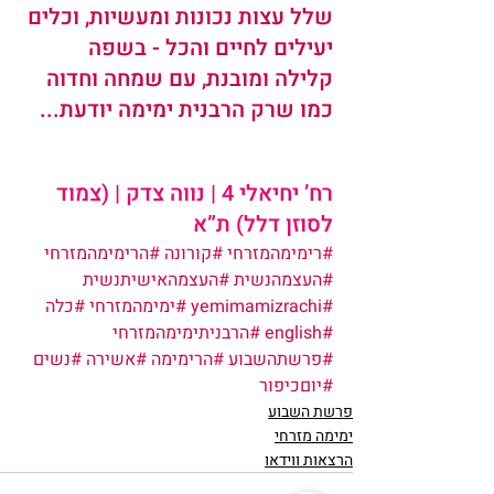
שלל עצות נכונות ומעשיות, וכלים 
יעילים לחיים והכל - בשפה 
קלילה ומובנת, עם שמחה וחדוה 
כמו שרק הרבנית ימימה יודעת...   
רח’ יחיאלי 4 | נווה צדק | (צמוד 
לסוזן דלל) ת”א
#רימימהמזרחי
#קורונה
#הרימימהמזרחי
#העצמהנשית
#העצמהאישיתנשית
#yemimamizrachi
#ימימהמזרחי
#כלה
#english
#הרבניתימימהמזרחי
#פרשתהשבוע
#הרימימה
#אשירה
#נשים
#יוםכיפור
פרשת השבוע
ימימה מזרחי
הרצאות ווידאו