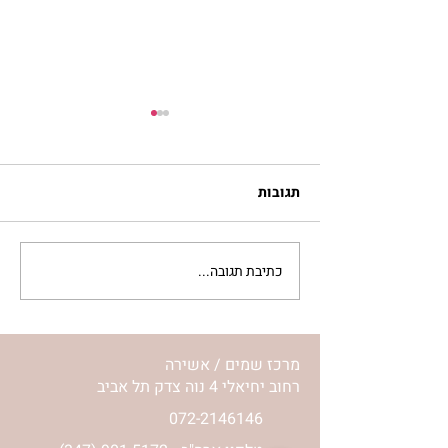
תגובות
כתיבת תגובה...
מתגעגעות לבית המפגש,
השיעור לתשעה באב | הר'
ימימה מזרחי
מרכז שמים / אשירה
רחוב יחיאלי 4 נוה צדק תל אביב
072-2146146