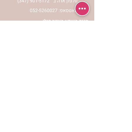
טלפון ארה"ב
(347) 901-5172
וואטסאפ: 052-5260027
חניה בשפע באזור כולו
הרשמי לעדכונים
הרשמי
אתר הצמיחה הרוחנית לנשים “אשירה” הינו
אתר אינטרנט המכיל מידע כולל ומגוון
לפיתוח וצמיחה מבחינה רוחנית עבור נשות