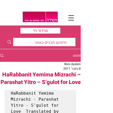
שידור חי
פוסט
Roni Ayalon
8 בפבר׳ 2011
HaRabbanit Yemima Mizrachi –
Parashat Yitro – S’gulot for Love
HaRabbanit Yemima 
Mizrachi - Parashat 
Yitro - S'gulot for 
Love  Translated by 