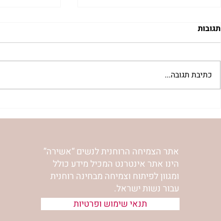
תגובות
כתיבת תגובה...
"למצוא את אהבתך האבודה" |
מתגעגעות לב
שיעור לט"ו באב | הר' ימימה
השיעור לתשעה
מזרחי
ימימה מזרחי
אתר הצמיחה הרוחנית לנשים “אשירה”
הינו אתר אינטרנט המכיל מידע כולל
ומגוון לפיתוח וצמיחה מבחינה רוחנית
עבור נשות ישראל.
תנאי שימוש ופרטיות