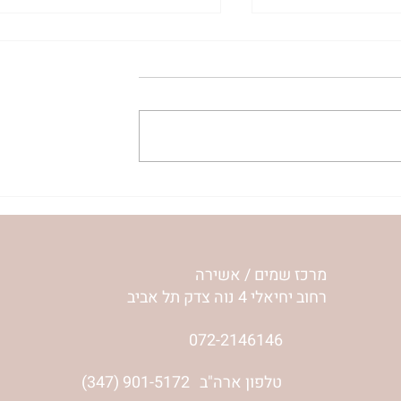
ית המפגש,
הרבנית ימימה מזרחי "משנכנס
 באב | הר'
אוהב" | ראש חודש אב
מרכז שמים / אשירה
רחוב יחיאלי 4 נוה צדק תל אביב
072-2146146
טלפון ארה"ב
(347) 901-5172