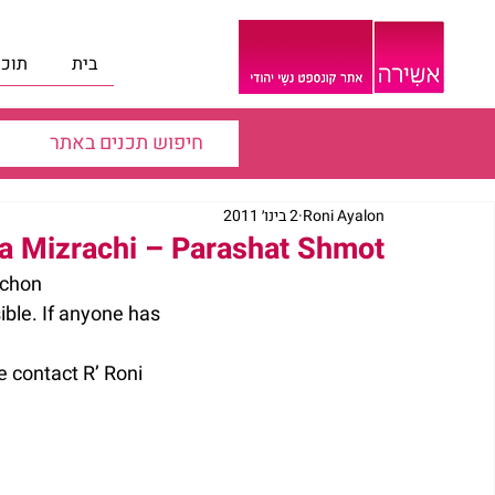
בית
תוכנ
Roni Ayalon
2 בינו׳ 2011
 Mizrachi – Parashat Shmot
achon
ible. If anyone has
e contact R’ Roni