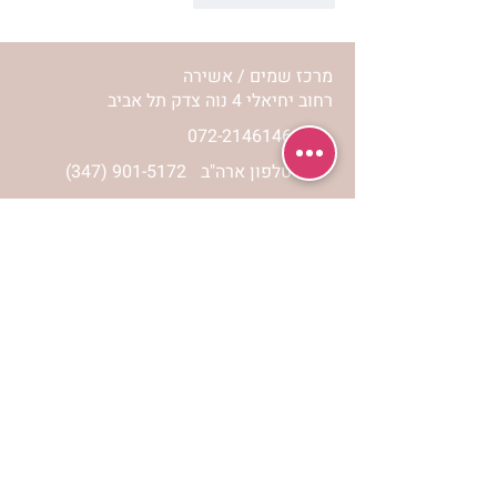
מרכז שמים / אשירה
רחוב יחיאלי 4 נוה צדק תל אביב
072-2146146
טלפון ארה"ב
(347) 901-5172
וואטסאפ: 052-5260027
חניה בשפע באזור כולו
הרשמי לעדכונים