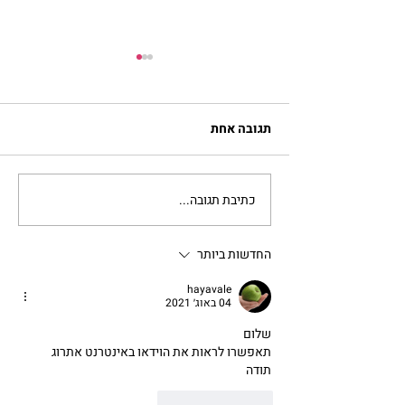
תגובה אחת
כתיבת תגובה...
מתגעגעות לבית המפגש,
השיעור לתשעה באב | הר'
ימימה מזרחי
החדשות ביותר
hayavale
04 באוג׳ 2021
שלום 
תאפשרו לראות את הוידאו באינטרנט אתרוג
תודה
לייק
להשיב