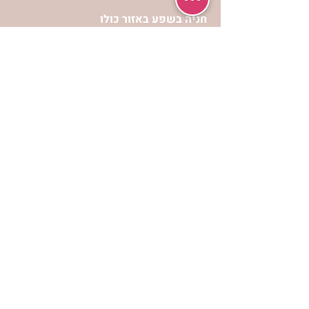
חניה בשפע באזור כולו
הרשמי לעדכונים
הרשמי
אתר הצמיחה הרוחנית לנשים “אשירה” הינו
אתר אינטרנט המכיל מידע כולל ומגוון
לפיתוח וצמיחה מבחינה רוחנית עבור נשות
ישראל.
תנאי שימוש ופרטיות