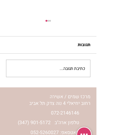
תגובות
כתיבת תגובה...
מתגעגעות לבית המפגש,
השיעור לתשעה באב | הר'
ימימה מזרחי
מרכז שמים / אשירה
רחוב יחיאלי 4 נוה צדק תל אביב
072-2146146
טלפון ארה"ב
(347) 901-5172
וואטסאפ: 052-5260027