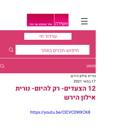
שידור חי
פוסט
נורית אילון הירש
17 במאי 2021
12 הצעדים- רק להיום- נורית
אילון הירש
https://youtu.be/ClCVC0WXCK8