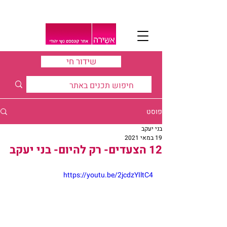
שידור חי
פוסט
בני יעקב
19 במאי 2021
12 הצעדים- רק להיום- בני יעקב
https://youtu.be/2jcdzYIltC4