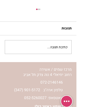
תגובות
כתיבת תגובה...
מתגעגעות לבית המפגש,
השיעור לתשעה באב | הר'
ימימה מזרחי
מרכז שמים / אשירה
רחוב יחיאלי 4 נוה צדק תל אביב
072-2146146
טלפון ארה"ב
(347) 901-5172
וואטסאפ: 052-5260027
חניה בשפע באזור כולו