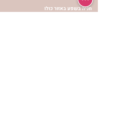
חניה בשפע באזור כולו
הרשמי לעדכונים
הרשמי
אתר הצמיחה הרוחנית לנשים “אשירה” הינו
אתר אינטרנט המכיל מידע כולל ומגוון
לפיתוח וצמיחה מבחינה רוחנית עבור נשות
ישראל.
תנאי שימוש ופרטיות