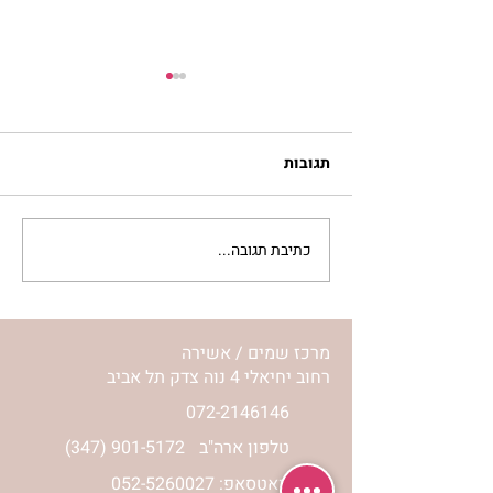
תגובות
כתיבת תגובה...
ראיון בתכנית מסע של חני
ליפשיץ קטמנדו, עם נורית
אילון הירש, התשובה
והמסע
מרכז שמים / אשירה
רחוב יחיאלי 4 נוה צדק תל אביב
072-2146146
טלפון ארה"ב
(347) 901-5172
וואטסאפ: 052-5260027