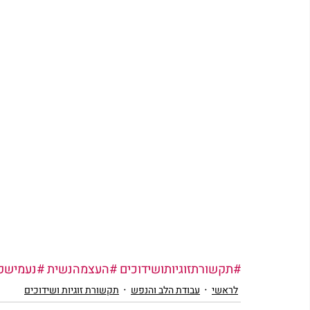
#תקשורתזוגיותושידוכים
#העצמהנשית
#נעמישפ
לראשי
עבודת הלב והנפש
תקשורת זוגיות ושידוכים