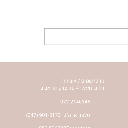
גדילה רוחנית |
מעשה מבן מלך שהיה מאבנים
ירש
טובות | נורית אילון הירש
מרכז שמים / אשירה
רחוב יחיאלי 4 נוה צדק תל אביב
072-2146146
טלפון ארה"ב
(347) 901-5172