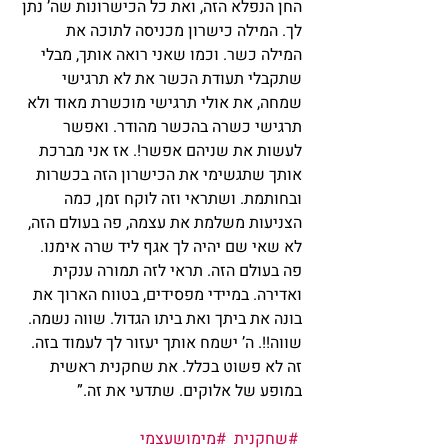
החן הנפלא הזה, ואת כל הכישרונות שה’ נתן 
לך. המילה כישרון מכניסה לתוכה את 
המילה כשר. וכמו שאני רואה אותך, מבלי 
שתקבלי תעודת הכשר את לא תרגישי 
שמחה, את אולי תרגישי מוכשרת מאוד ולא 
תרגישי כשרה בהכשר מהודר. ואפשר 
לעשות את שניהם אפשר!. אז אני מברכת 
אותך שתגשימי את הכישרון הזה בכשרות 
ובחותמת. ושתראי וזה לוקח זמן, כמה 
הצניעות משלמת את עצמה, פה בעולם הזה, 
לא שאי שם יהיה לך אגף ליד שרה אימנו. 
פה בעולם הזה. תראי לזה תמורה ענקית 
ואדירה. במיידי מפסידים, בטווח הארוך את 
בונה את ביתך ואת ביתו הגדול. שווה נשמה. 
שווה!!. ה’ ישמח אותך יעזור לך לעמוד בזה. 
זה לא פשוט בכלל. את שחקנית ראשית 
במופע של אלוקים. שתדעי את זה.”     
#שחקנית
#מימושעצמי