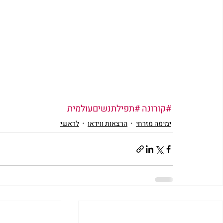
#קורונה
#תפילתנשיםעולמית
ימימה מזרחי
הרצאות ווידאו
לראשי