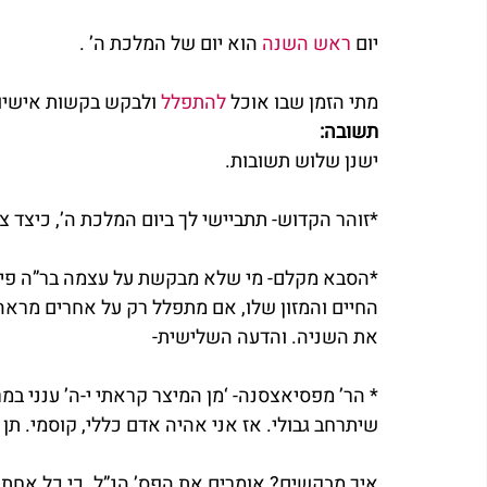
יום 
ראש השנה
 הוא יום של המלכת ה’ .
מתי הזמן שבו אוכל 
להתפלל
 ולבקש בקשות אישיו
תשובה:
ישנן שלוש תשובות.
*זוהר הקדוש- תתביישי לך ביום המלכת ה’, כיצד צ
*הסבא מקלם- מי שלא מבקשת על עצמה בר”ה פיספ
החיים והמזון שלו, אם מתפלל רק על אחרים מראה 
את השניה. והדעה השלישית-
* הר’ מפסיאצסנה- ‘מן המיצר קראתי י-ה’ ענני במרח
שיתרחב גבולי. אז אני אהיה אדם כללי, קוסמי. תן
איך מבקשים? אומרים את הפס’ הנ”ל. כי כל אחת