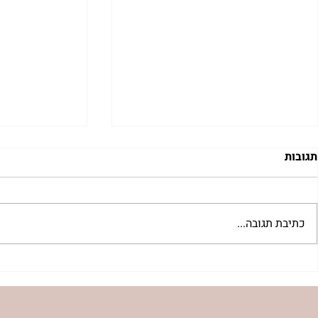
תגובות
כתיבת תגובה...
"מעשה מלחם" עצות על
נשות אשירה 
התמודדותו האישית של ר' נחמן
הר’ ימימה מזר
עם תאוות האכילה | נורית אילון