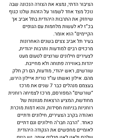
הציבור הדתי, נמצא את הצורה הנכונה שבה 
נוכל מצד אחד לשמור על הזהות שלנו כגוף 
שיחזק את התרבות היהודית בתל אביב אך 
בכ”ז לא לעשות מלחמות עם הגופים 
הקיימים” הוא אומר.
בעיר תל אביב צצים בשנים האחרונות 
מרכזים רבים למודעות ותרבות יהודית, 
לצעירים חילונים שרוצים לטעום מעט 
יהדות באווירה פתוחה ולא מחייבת. 
שורשים, ראש יהודי, מודעות, הם רק חלק 
מהם. אילון ואשתו עו”ד נורית איילון הירש, 
בעצמם מנהלים כבר 7 שנים את מרכז 
“שורשים” המפורסם, מרכז לצמיחה רוחנית 
מחודשת, המציע הרצאות מגוונות של 
רוחניות בניחוח חסידות, והוא דמות מוכרת 
ואהודה בקרב הצעירים, חילונים ודתיים 
כאחד. “הרבה חבר’ה חילונים וגם דתיים 
לאומיים מחפשים את הנקודה היהודית 
שלהם ולאט לאט מגלים אותה, יש היום 