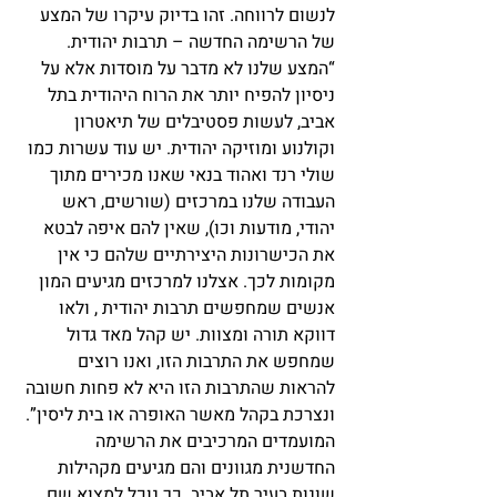
לנשום לרווחה. זהו בדיוק עיקרו של המצע 
של הרשימה החדשה – תרבות יהודית.
“המצע שלנו לא מדבר על מוסדות אלא על 
ניסיון להפיח יותר את הרוח היהודית בתל 
אביב, לעשות פסטיבלים של תיאטרון 
וקולנוע ומוזיקה יהודית. יש עוד עשרות כמו 
שולי רנד ואהוד בנאי שאנו מכירים מתוך 
העבודה שלנו במרכזים (שורשים, ראש 
יהודי, מודעות וכו), שאין להם איפה לבטא 
את הכישרונות היצירתיים שלהם כי אין 
מקומות לכך. אצלנו למרכזים מגיעים המון 
אנשים שמחפשים תרבות יהודית , ולאו 
דווקא תורה ומצוות. יש קהל מאד גדול 
שמחפש את התרבות הזו, ואנו רוצים 
להראות שהתרבות הזו היא לא פחות חשובה 
ונצרכת בקהל מאשר האופרה או בית ליסין”.
המועמדים המרכיבים את הרשימה 
החדשנית מגוונים והם מגיעים מקהילות 
שונות בעיר תל אביב. כך נוכל למצוא שם 