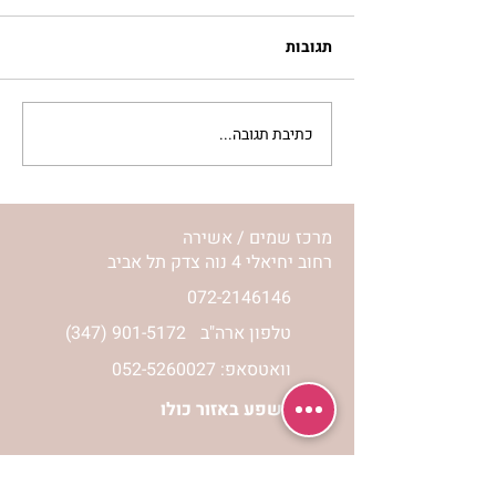
תגובות
כתיבת תגובה...
לחיות את המסע שלי | נורית
אילון הירש
מרכז שמים / אשירה
רחוב יחיאלי 4 נוה צדק תל אביב
072-2146146
טלפון ארה"ב
(347) 901-5172
וואטסאפ: 052-5260027
חניה בשפע באזור כולו
הרשמי לעדכונים