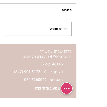
תגובות
כתיבת תגובה...
לחיות את המסע שלי | נורית
אילון הירש
מרכז שמים / אשירה
רחוב יחיאלי 4 נוה צדק תל אביב
072-2146146
טלפון ארה"ב
(347) 901-5172
וואטסאפ: 052-5260027
חניה בשפע באזור כולו
הרשמי לעדכונים